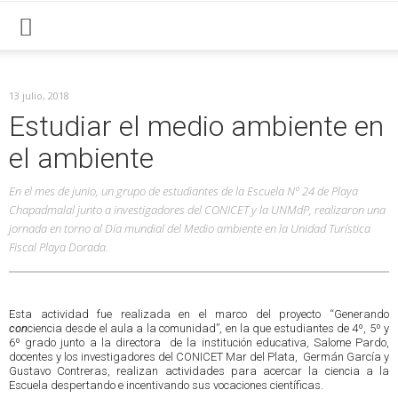
13 julio, 2018
Estudiar el medio ambiente en
el ambiente
En el mes de junio, un grupo de estudiantes de la Escuela Nº 24 de Playa
Chapadmalal junto a investigadores del CONICET y la UNMdP, realizaron una
jornada en torno al Día mundial del Medio ambiente en la Unidad Turística
Fiscal Playa Dorada.
Esta actividad fue realizada en el marco del proyecto “Generando
con
ciencia desde el aula a la comunidad”, en la que estudiantes de 4º, 5º y
6º grado junto a la directora de la institución educativa, Salome Pardo,
docentes y los investigadores del CONICET Mar del Plata, Germán García y
Gustavo Contreras, realizan actividades para acercar la ciencia a la
Escuela despertando e incentivando sus vocaciones científicas.