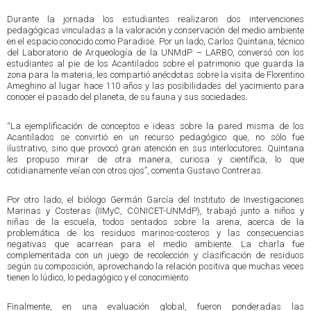
Durante la jornada los estudiantes realizaron dos intervenciones
pedagógicas vinculadas a la valoración y conservación del medio ambiente
en el espacio conocido como Paradise. Por un lado, Carlos Quintana, técnico
del Laboratorio de Arqueología de la UNMdP – LARBO, conversó con los
estudiantes al pie de los Acantilados sobre el patrimonio que guarda la
zona para la materia, les compartió anécdotas sobre la visita de Florentino
Ameghino al lugar hace 110 años y las posibilidades del yacimiento para
conocer el pasado del planeta, de su fauna y sus sociedades.
“La ejemplificación de conceptos e ideas sobre la pared misma de los
Acantilados se convirtió en un recurso pedagógico que, no sólo fue
ilustrativo, sino que provocó gran atención en sus interlocutores. Quintana
les propuso mirar de otra manera, curiosa y científica, lo que
cotidianamente veían con otros ojos”, comenta Gustavo Contreras.
Por otro lado, el biólogo Germán García del Instituto de Investigaciones
Marinas y Costeras (IIMyC, CONICET-UNMdP), trabajó junto a niños y
niñas de la escuela, todos sentados sobre la arena, acerca de la
problemática de los residuos marinos-costeros y las consecuencias
negativas que acarrean para el medio ambiente. La charla fue
complementada con un juego de recolección y clasificación de residuos
según su composición, aprovechando la relación positiva que muchas veces
tienen lo lúdico, lo pedagógico y el conocimiento.
Finalmente, en una evaluación global, fueron ponderadas las