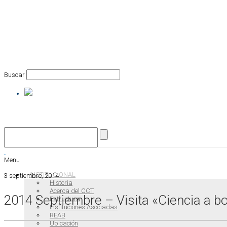
Buscar
Menu
INSTITUCIONAL
3 septiembre, 2014
Historia
Acerca del CCT
2014 Septiembre – Visita «Ciencia a
Estructura
Instituciones Asociadas
REAB
Ubicación