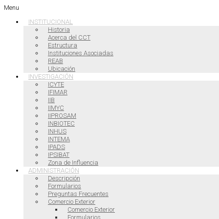
Menu
INSTITUCIONAL
Historia
Acerca del CCT
Estructura
Instituciones Asociadas
REAB
Ubicación
INVESTIGACIÓN
ICYTE
IFIMAR
IIB
IIMYC
IIPROSAM
INBIOTEC
INHUS
INTEMA
IPADS
IPSIBAT
Zona de Influencia
ADMINISTRACIÓN
Descripción
Formularios
Preguntas Frecuentes
Comercio Exterior
Comercio Exterior
Formularios