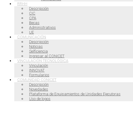
RRHH
Descripción
CIC
CPA
Becas
Administrativos
UE
COMUNICACIÓN
Descripción
Noticias
Selficiencia
Ingresar al CONICET
VINCULACIÓN TECNOLÓGICA
Vinculación
INNOVAT
Formularios
COMUNIDAD CONICET
Descripción
Novedades
Plataforma de Equipamientos de Unidades Ejecutoras
Uso de logos