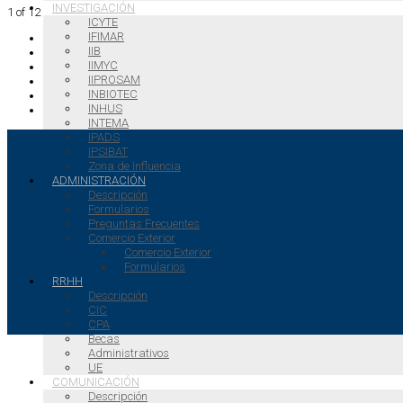
INVESTIGACIÓN
1
of 12
ICYTE
IFIMAR
IIB
IIMYC
IIPROSAM
INBIOTEC
INHUS
INTEMA
IPADS
IPSIBAT
Zona de Influencia
ADMINISTRACIÓN
Descripción
Formularios
Preguntas Frecuentes
Comercio Exterior
Comercio Exterior
Formularios
RRHH
Descripción
CIC
CPA
Becas
Administrativos
UE
COMUNICACIÓN
Descripción