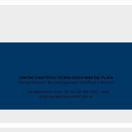
CENTRO CIENTÍFICO TECNOLÓGICO MAR DEL PLATA
Consejo Nacional de Investigaciones Científicas y Técnicas
11 de Septiembre 2626 - Tel: 54 223 495-2233 / 4466
cct@mardelplata-conicet.gob.ar