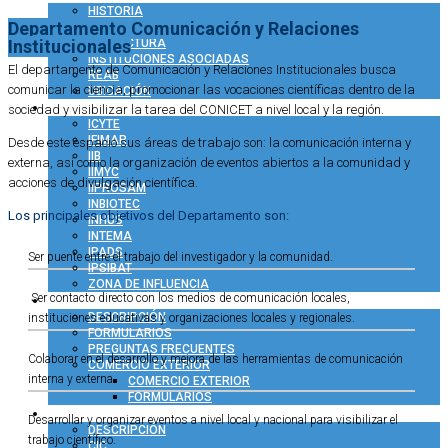
HISTORIA
Departamento Comunicación y Relaciones
ACERCA DEL CCT
ESTRUCTURA
Institucionales
INSTITUCIONES ASOCIADAS
El departamento de Comunicación y Relaciones Institucionales busca
REAB
comunicar la ciencia, promocionar las vocaciones científicas dentro de la
UBICACIÓN
INVESTIGACIÓN
sociedad y visibilizar la tarea del CONICET a nivel local y la región.
ICYTE
IFIMAR
Desde este espacio sus áreas de trabajo son: la comunicación interna y
IIB
externa, así como la organización de eventos abiertos a la comunidad y
IIMYC
acciones de divulgación científica.
IIPROSAM
INBIOTEC
Los principales objetivos del Departamento son:
INHUS
INTEMA
IPADS
Ser puente entre el trabajo del investigador y la comunidad.
IPSIBAT
ZONA DE INFLUENCIA
Ser contacto directo con los medios de comunicación locales,
ADMINISTRACIÓN
DESCRIPCIÓN
instituciones educativas y organizaciones locales y regionales.
FORMULARIOS
PREGUNTAS FRECUENTES
Colaborar en el desarrollo y mejora de las herramientas de comunicación
COMERCIO EXTERIOR
interna y externa.
COMERCIO EXTERIOR
FORMULARIOS
RRHH
Desarrollar y organizar eventos a nivel local y nacional para visibilizar el
DESCRIPCIÓN
trabajo científico.
CIC