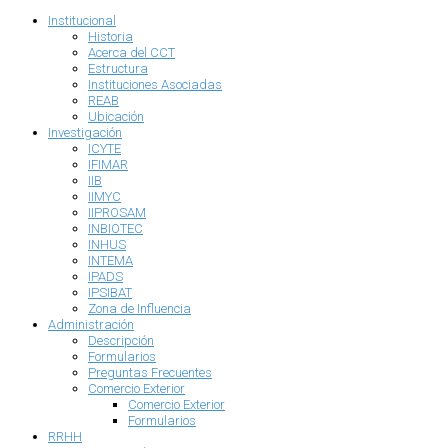
Institucional
Historia
Acerca del CCT
Estructura
Instituciones Asociadas
REAB
Ubicación
Investigación
ICYTE
IFIMAR
IIB
IIMYC
IIPROSAM
INBIOTEC
INHUS
INTEMA
IPADS
IPSIBAT
Zona de Influencia
Administración
Descripción
Formularios
Preguntas Frecuentes
Comercio Exterior
Comercio Exterior
Formularios
RRHH