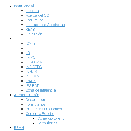
Institucional
Historia
Acerca del CCT
Estructura
Instituciones Asociadas
REAB
Ubicación
Investigación
ICYTE
IFIMAR
IIB
IIMYC
IIPROSAM
INBIOTEC
INHUS
INTEMA
IPADS
IPSIBAT
Zona de Influencia
Administración
Descripción
Formularios
Preguntas Frecuentes
Comercio Exterior
Comercio Exterior
Formularios
RRHH