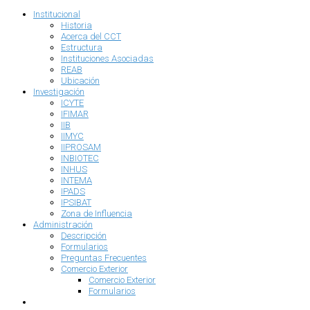
Institucional
Historia
Acerca del CCT
Estructura
Instituciones Asociadas
REAB
Ubicación
Investigación
ICYTE
IFIMAR
IIB
IIMYC
IIPROSAM
INBIOTEC
INHUS
INTEMA
IPADS
IPSIBAT
Zona de Influencia
Administración
Descripción
Formularios
Preguntas Frecuentes
Comercio Exterior
Comercio Exterior
Formularios
RRHH