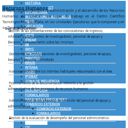
HISTORIA
Recursos Humanos
ACERCA DEL CCT
El departamento gestiona la administración y el desarrollo de los Recursos
ESTRUCTURA
Humanos del CONICET con lugar de trabajo en el Centro Científico
INSTITUCIONES ASOCIADAS
REAB
Tecnológico Mar del Plata, en las Unidades Ejecutoras que lo componen y en
UBICACIÓN
su Zona de Influencia.
Sus objetivos son:
INVESTIGACIÓN
Gestión de las presentaciones de las convocatorias de ingresos,
ICYTE
informes y promociones de investigadores, personal de apoyo y
IFIMAR
Becarios. Asesoramiento sobre las mismas.
IIB
IIMYC
IIPROSAM
Gestión de las incorporaciones de investigadores, personal de apoyo,
INBIOTEC
becarios y personal contratado.
INHUS
INTEMA
Asesoramiento sobre los trámites habituales relacionados con el área.
IPADS
IPSIBAT
ZONA DE INFLUENCIA
Procesamiento de la documentación referente a la gestión
ADMINISTRACIÓN
administrativa de los procesos de recursos humanos.
DESCRIPCIÓN
FORMULARIOS
PREGUNTAS FRECUENTES
Administración de los procesos de selección del personal de apoyo y
COMERCIO EXTERIOR
administrativo.
COMERCIO EXTERIOR
FORMULARIOS
RRHH
Gestión de la evaluación de desempeño del personal administrativo.
DESCRIPCIÓN
CIC