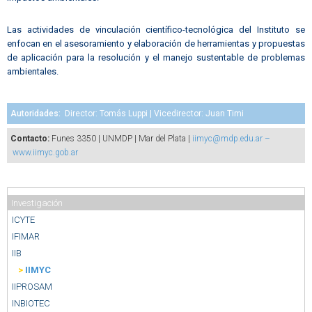
Las actividades de vinculación científico-tecnológica del Instituto se
enfocan en el asesoramiento y elaboración de herramientas y propuestas
de aplicación para la resolución y el manejo sustentable de problemas
ambientales.
Autoridades:
Director: Tomás Luppi | Vicedirector: Juan Timi
Contacto:
Funes 3350 | UNMDP | Mar del Plata |
iimyc@mdp.edu.ar
–
www.iimyc.gob.ar
Investigación
ICYTE
IFIMAR
IIB
>
IIMYC
IIPROSAM
INBIOTEC