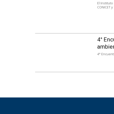
El Institut
CONICET y a
4° Enc
ambien
4° Encuentr