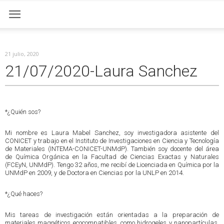
21 julio, 2020
21/07/2020-Laura Sanchez
*¿Quién sos?
Mi nombre es Laura Mabel Sanchez, soy investigadora asistente del
CONICET y trabajo en el Instituto de Investigaciones en Ciencia y Tecnología
de Materiales (INTEMA-CONICET-UNMdP). También soy docente del área
de Química Orgánica en la Facultad de Ciencias Exactas y Naturales
(FCEyN, UNMdP). Tengo 32 años, me recibí de Licenciada en Química por la
UNMdP en 2009, y de Doctora en Ciencias por la UNLP en 2014.
*¿Qué haces?
Mis tareas de investigación están orientadas a la preparación de
materiales magnéticos ecocompatibles, como hidrogeles y nanopartículas,