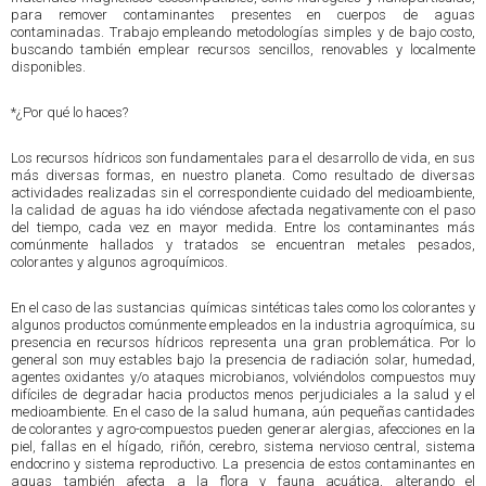
para remover contaminantes presentes en cuerpos de aguas
contaminadas. Trabajo empleando metodologías simples y de bajo costo,
buscando también emplear recursos sencillos, renovables y localmente
disponibles.
*¿Por qué lo haces?
Los recursos hídricos son fundamentales para el desarrollo de vida, en sus
más diversas formas, en nuestro planeta. Como resultado de diversas
actividades realizadas sin el correspondiente cuidado del medioambiente,
la calidad de aguas ha ido viéndose afectada negativamente con el paso
del tiempo, cada vez en mayor medida. Entre los contaminantes más
comúnmente hallados y tratados se encuentran metales pesados,
colorantes y algunos agroquímicos.
En el caso de las sustancias químicas sintéticas tales como los colorantes y
algunos productos comúnmente empleados en la industria agroquímica, su
presencia en recursos hídricos representa una gran problemática. Por lo
general son muy estables bajo la presencia de radiación solar, humedad,
agentes oxidantes y/o ataques microbianos, volviéndolos compuestos muy
difíciles de degradar hacia productos menos perjudiciales a la salud y el
medioambiente. En el caso de la salud humana, aún pequeñas cantidades
de colorantes y agro-compuestos pueden generar alergias, afecciones en la
piel, fallas en el hígado, riñón, cerebro, sistema nervioso central, sistema
endocrino y sistema reproductivo. La presencia de estos contaminantes en
aguas también afecta a la flora y fauna acuática, alterando el