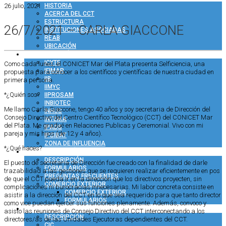
26 julio, 2021
HISTORIA
ACERCA DEL CCT
ESTRUCTURA
26/7/2021 – CARLA GIACCONE
INSTITUCIONES ASOCIADAS
REAB
UBICACIÓN
INVESTIGACIÓN
ICYTE
Como cada lunes, el CONICET Mar del Plata presenta Selficiencia, una
IFIMAR
propuesta para conocer a los científicos y científicas de nuestra ciudad en
IIB
primera persona.
IIMYC
*¿Quién sos?
IIPROSAM
INBIOTEC
Me llamo Carla Giaccone, tengo 40 años y soy secretaria de Dirección del
INHUS
Consejo Directivo del Centro Científico Tecnológico (CCT) del CONICET Mar
INTEMA
del Plata. Me gradué en Relaciones Publicas y Ceremonial. Vivo con mi
IPADS
pareja y mis hijos (de 12 y 4 años).
IPSIBAT
ZONA DE INFLUENCIA
*¿Qué haces?
ADMINISTRACIÓN
DESCRIPCIÓN
El puesto de secretaria de Dirección fue creado con la finalidad de darle
FORMULARIOS
trazabilidad a las gestiones que se requieren realizar eficientemente en pos
PREGUNTAS FRECUENTES
de que el CCT pueda ir en la dirección que los directivos proyecten, sin
COMERCIO EXTERIOR
complicaciones ni burocracias innecesarias. Mi labor concreta consiste en
COMERCIO EXTERIOR
asistir a la dirección del CCT en lo que sea requerido para que tanto director
FORMULARIOS
como vice puedan ejercer sus funciones plenamente. Además, convoco y
RRHH
asisto las reuniones de Consejo Directivo del CCT interconectando a los
DESCRIPCIÓN
directores/as de las Unidades Ejecutoras dependientes del CCT.
CIC