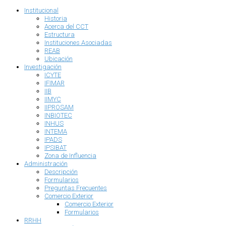
Institucional
Historia
Acerca del CCT
Estructura
Instituciones Asociadas
REAB
Ubicación
Investigación
ICYTE
IFIMAR
IIB
IIMYC
IIPROSAM
INBIOTEC
INHUS
INTEMA
IPADS
IPSIBAT
Zona de Influencia
Administración
Descripción
Formularios
Preguntas Frecuentes
Comercio Exterior
Comercio Exterior
Formularios
RRHH