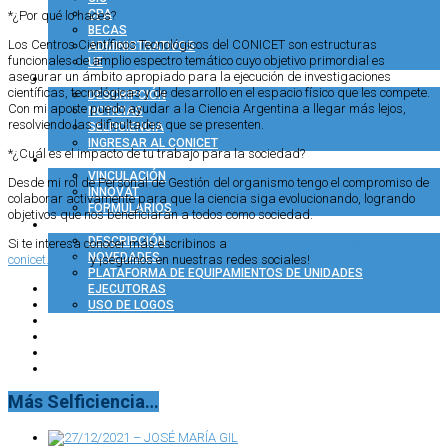
CPA
*¿Por qué lo haces?
BECAS
Los Centros Científicos Tecnológicos del CONICET son estructuras
ADMINISTRATIVOS
funcionales de amplio espectro temático cuyo objetivo primordial es
UE
asegurar un ámbito apropiado para la ejecución de investigaciones
COMUNICACIÓN
científicas, tecnológicas y de desarrollo en el espacio físico que les compete.
DESCRIPCIÓN
Con mi aporte puedo ayudar a la Ciencia Argentina a llegar más lejos,
NOTICIAS
resolviendo las dificultades que se presenten.
SELFICIENCIA
INGRESAR AL CONICET
*¿Cuál es el impacto de tu trabajo para la sociedad?
VINCULACIÓN TECNOLÓGICA
VINCULACIÓN
Desde mi rol de Personal de Gestión del organismo tengo el compromiso de
INNOVAT
colaborar activamente para que la ciencia siga evolucionando, logrando
FORMULARIOS
objetivos que nos beneficiarán a todos como sociedad.
COMUNIDAD CONICET
DESCRIPCIÓN
Si te interesa conocer más escribinos a
comunicacion@mardelplata-
NOVEDADES
conicet.gob.ar
y ¡seguinos en nuestras redes sociales!
PLATAFORMA DE EQUIPAMIENTOS DE UNIDADES
EJECUTORAS
USO DE LOGOS
Más Selficiencia…