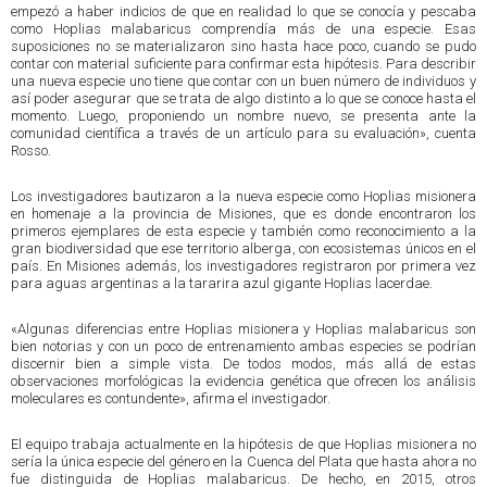
empezó a haber indicios de que en realidad lo que se conocía y pescaba
como Hoplias malabaricus comprendía más de una especie. Esas
suposiciones no se materializaron sino hasta hace poco, cuando se pudo
contar con material suficiente para confirmar esta hipótesis. Para describir
una nueva especie uno tiene que contar con un buen número de individuos y
así poder asegurar que se trata de algo distinto a lo que se conoce hasta el
momento. Luego, proponiendo un nombre nuevo, se presenta ante la
comunidad científica a través de un artículo para su evaluación», cuenta
Rosso.
Los investigadores bautizaron a la nueva especie como Hoplias misionera
en homenaje a la provincia de Misiones, que es donde encontraron los
primeros ejemplares de esta especie y también como reconocimiento a la
gran biodiversidad que ese territorio alberga, con ecosistemas únicos en el
país. En Misiones además, los investigadores registraron por primera vez
para aguas argentinas a la tararira azul gigante Hoplias lacerdae.
«Algunas diferencias entre Hoplias misionera y Hoplias malabaricus son
bien notorias y con un poco de entrenamiento ambas especies se podrían
discernir bien a simple vista. De todos modos, más allá de estas
observaciones morfológicas la evidencia genética que ofrecen los análisis
moleculares es contundente», afirma el investigador.
El equipo trabaja actualmente en la hipótesis de que Hoplias misionera no
sería la única especie del género en la Cuenca del Plata que hasta ahora no
fue distinguida de Hoplias malabaricus. De hecho, en 2015, otros