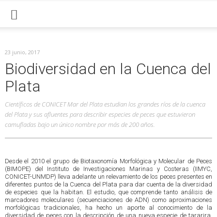
23 junio, 2017
Biodiversidad en la Cuenca del
Plata
Científicos de CONICET Mar del Plata estudian los grandes ríos de la cuenca
del Plata y sus afluentes para describir especies de peces que estuvieron
camufladas bajo un único nombre por más de 200 años.
Desde el 2010 el grupo de Biotaxonomía Morfológica y Molecular de Peces
(BIMOPE) del Instituto de Investigaciones Marinas y Costeras (IIMYC,
CONICET-UNMDP) lleva adelante un relevamiento de los peces presentes en
diferentes puntos de la Cuenca del Plata para dar cuenta de la diversidad
de especies que la habitan. El estudio, que comprende tanto análisis de
marcadores moleculares (secuenciaciones de ADN) como aproximaciones
morfológicas tradicionales, ha hecho un aporte al conocimiento de la
diversidad de peces con la descripción de una nueva especie de tararira,