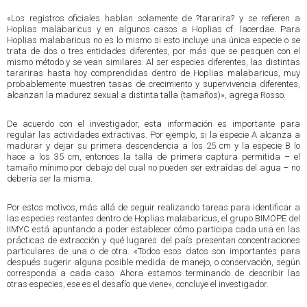
«Los registros oficiales hablan solamente de ?tararira? y se refieren a
Hoplias malabaricus y en algunos casos a Hoplias cf. lacerdae. Para
Hoplias malabaricus no es lo mismo si esto incluye una única especie o se
trata de dos o tres entidades diferentes, por más que se pesquen con el
mismo método y se vean similares. Al ser especies diferentes, las distintas
tarariras hasta hoy comprendidas dentro de Hoplias malabaricus, muy
probablemente muestren tasas de crecimiento y supervivencia diferentes,
alcanzan la madurez sexual a distinta talla (tamaños)», agrega Rosso.
De acuerdo con el investigador, esta información es importante para
regular las actividades extractivas. Por ejemplo, si la especie A alcanza a
madurar y dejar su primera descendencia a los 25 cm y la especie B lo
hace a los 35 cm, entonces la talla de primera captura permitida – el
tamaño mínimo por debajo del cual no pueden ser extraídas del agua – no
debería ser la misma.
Por estos motivos, más allá de seguir realizando tareas para identificar a
las especies restantes dentro de Hoplias malabaricus, el grupo BIMOPE del
IIMYC está apuntando a poder establecer cómo participa cada una en las
prácticas de extracción y qué lugares del país presentan concentraciones
particulares de una o de otra. «Todos esos datos son importantes para
después sugerir alguna posible medida de manejo, o conservación, según
corresponda a cada caso. Ahora estamos terminando de describir las
otras especies, ese es el desafío que viene», concluye el investigador.