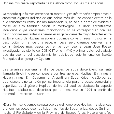
Hoplias misionera, reportada hasta ahora como Hoplias malabaricus.
«A medida que fuimos creciendo en material y en información empezamos a
encontrar algunos indicios de que había más de una especie dentro de lo
que conocíamos como Hoplias malabaricus, no sólo a partir de evidencia
molecular sino también desde lo morfológico. Es decir, encontramos
individuos cuyos caracteres morfológicos no se correspondían con las
descripciones existentes y además eran genéticamente muy diferentes entre
sí. En el caso de Hoplias misionera pudimos convertir esos indicios en la
descripción formal de una especie nueva, pero creemos que van a ir
confirmándose más casos con el tiempo», cuenta Juan José Rosso,
investigador asistente del CONICET en el IIMYC y primer autor del trabajo
que da cuenta del descubrimiento, publicado recientemente en Société
Française d’Ichtyologie – Cybium.
Las tarariras son una familia de peces de agua dulce (científicamente
llamada Erythrinidae) compuesta por tres géneros: Hoplias, Erythrinus y
Hoplerythrinus. El más común en Argentina y Sudamérica, no sólo por su
abundancia sino también por su importancia para la pesca comercial y
deportiva, es el género Hoplias, dentro del cual se destaca la especie
Hoplias malabaricus, descripta por primera vez en 1794 a partir de
material proveniente de Surinam.
«Durante mucho tiempo se catalogó bajo el nombre de Hoplias malabaricus
a diferentes peces que habitaban los ríos de Sudamérica, desde Surinam
hasta el Río Salado – en la Provincia de Buenos Aires. Hace unos años