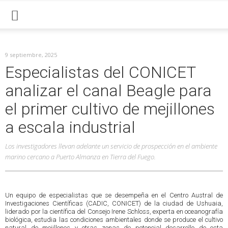
9 septiembre, 2025
Especialistas del CONICET
analizar el canal Beagle para
el primer cultivo de mejillones
a escala industrial
Los investigadores llevan adelante un servicio de prospección en el ambiente
marino cercano a Puerto Almanza en Tierra del Fuego.
Un equipo de especialistas que se desempeña en el Centro Austral de
Investigaciones Científicas (CADIC, CONICET) de la ciudad de Ushuaia,
liderado por la científica del Consejo Irene Schloss, experta en oceanografía
biológica, estudia las condiciones ambientales donde se produce el cultivo
natural de mejillones y otras zonas de potencial desarrollo de esta