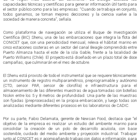
capacidades técnicas y científicas para generar información útil tanto para
el sector público como para las empresas: “Cuando se trabaja en conjunto,
todos ganamos, se toman mejores decisiones y la ciencia vuelve a la
sociedad de manera concreta”, señala.
Como plataforma de navegación se utiliza el Buque de Investigación
Científica (BIC) Shenu, una de las embarcaciones que integra la flota del
CONICET que, con una periodicidad mensual, releva el hábitat marino en
cinco estaciones costeras en un sector del canal Beagle comprendido entre
Puerto Almanza hasta el este de la isla Gable, frente a la localidad de
Puerto Williams (Chile). El proyecto está diseñado en un plazo total de doce
campañas, que culminarán en el mes de octubre.
El Shenu está provisto de todo el instrumental que se requiere técnicamente:
un instrumento de registro multiparamétrico, preprogramable y autónomo
(CTD, sensor PAR, sensor de clorofila) e infraestructura para el
almacenamiento de las diferentes muestras de agua tomadas con botellas
Niskin entre los 5 y 8 metros de profundidad. Una parte de las muestras
son fijadas (preprocesadas) en la propia embarcación, y luego todas son
analizadas mediante diferentes procesos en los laboratorios de CADIC.
Por su parte, Fabio Delamata, gerente de Newsan Food, destaca que “el
objetivo de la empresa es realizar un estudio del ambiente marino para
consolidar la creación de un polo de desarrollo acuícola, con base
sostenible, cuidado del medio ambiente y proyección industrial. Trabajar
junto al CONICET es ir acompañando trabajo con datos e información, para