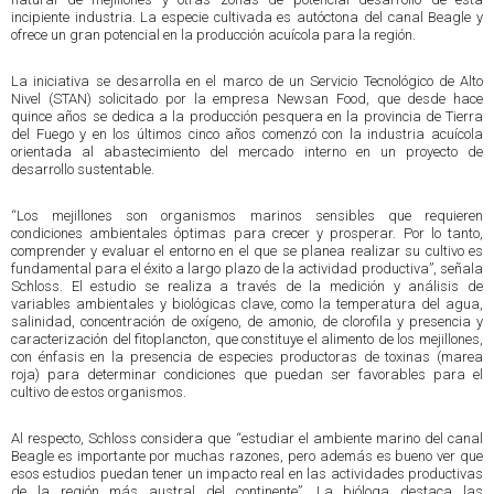
incipiente industria. La especie cultivada es autóctona del canal Beagle y
ofrece un gran potencial en la producción acuícola para la región.
La iniciativa se desarrolla en el marco de un Servicio Tecnológico de Alto
Nivel (STAN) solicitado por la empresa Newsan Food, que desde hace
quince años se dedica a la producción pesquera en la provincia de Tierra
del Fuego y en los últimos cinco años comenzó con la industria acuícola
orientada al abastecimiento del mercado interno en un proyecto de
desarrollo sustentable.
“Los mejillones son organismos marinos sensibles que requieren
condiciones ambientales óptimas para crecer y prosperar. Por lo tanto,
comprender y evaluar el entorno en el que se planea realizar su cultivo es
fundamental para el éxito a largo plazo de la actividad productiva”, señala
Schloss. El estudio se realiza a través de la medición y análisis de
variables ambientales y biológicas clave, como la temperatura del agua,
salinidad, concentración de oxígeno, de amonio, de clorofila y presencia y
caracterización del fitoplancton, que constituye el alimento de los mejillones,
con énfasis en la presencia de especies productoras de toxinas (marea
roja) para determinar condiciones que puedan ser favorables para el
cultivo de estos organismos.
Al respecto, Schloss considera que “estudiar el ambiente marino del canal
Beagle es importante por muchas razones, pero además es bueno ver que
esos estudios puedan tener un impacto real en las actividades productivas
de la región más austral del continente”. La bióloga destaca las