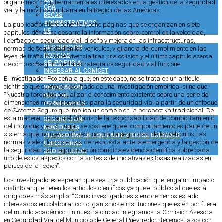
organismos no gubernamentales interesados en la gestión de la seguridad
CPA
vial y la movilidad urbana en la Región de las Américas.
BECAS
ADMINISTRATIVOS
La publicación tiene ochenta y ocho páginas que se organizan en siete
UE
capítulos donde se desarrolla información sobre: control de la velocidad,
COMUNICACIÓN
liderazgo en seguridad vial, diseño y mejora en las infraestructuras,
DESCRIPCIÓN
normas de seguridad en los vehículos, vigilancia del cumplimiento en las
NOTICIAS
leyes de tránsito, supervivencia tras una colisión y el último capítulo acerca
SELFICIENCIA
de cómo conseguir que la estrategia de seguridad vial funcione.
INGRESAR AL CONICET
VINCULACIÓN TECNOLÓGICA
El investigador Poo señala que, en este caso, no se trata de un artículo
científico que cuenta el resultado de una investigación empírica, si no que:
VINCULACIÓN
“Nuestra tarea fue actualizar el conocimiento existente sobre una serie de
INNOVAT
dimensiones muy importantes para la seguridad vial a partir de un enfoque
FORMULARIOS
de Sistema Seguro que implica un cambio en la perspectiva tradicional. De
COMUNIDAD CONICET
esta manera, se saca el énfasis de la responsabilidad del comportamiento
DESCRIPCIÓN
del individuo y, en su lugar, se sostiene que el comportamiento es parte de un
NOVEDADES
sistema que incluye la infraestructura, la seguridad de los vehículos, las
PLATAFORMA DE EQUIPAMIENTOS DE UNIDADES
normas viales, los sistemas de respuesta ante la emergencia y la gestión de
EJECUTORAS
la seguridad vial. La publicación combina evidencia científica sobre cada
USO DE LOGOS
uno de estos aspectos con la síntesis de iniciativas exitosas realizadas en
países de la región”.
Los investigadores esperan que sea una publicación que tenga un impacto
distinto al que tienen los artículos científicos ya que el público al que está
dirigido es más amplio. “Como investigadores siempre hemos estado
interesados en colaborar con organismos e instituciones que estén por fuera
del mundo académico. En nuestra ciudad integramos la Comisión Asesora
en Seguridad Vial del Municipio de General Pueyrredon, tenemos lazos con