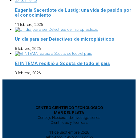
Eugenia Sacerdote de Lustig: una vida de pasión por
el conocimiento
11 febrero, 2026
Un día para ser Detectives de microplásticos
6 febrero, 2026
El INTEMA recibió a Scouts de todo el país
3 febrero, 2026
CENTRO CIENTÍFICO TECNOLÓGICO
MAR DEL PLATA
Consejo Nacional de Investigaciones
Científicas y Técnicas
11 de Septiembre 2626
Tel: 54 223 495-2233 / 4466