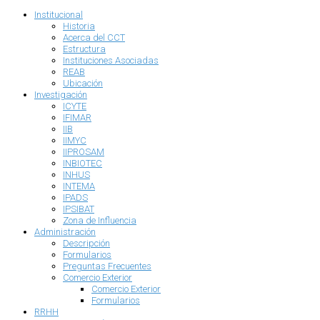
Institucional
Historia
Acerca del CCT
Estructura
Instituciones Asociadas
REAB
Ubicación
Investigación
ICYTE
IFIMAR
IIB
IIMYC
IIPROSAM
INBIOTEC
INHUS
INTEMA
IPADS
IPSIBAT
Zona de Influencia
Administración
Descripción
Formularios
Preguntas Frecuentes
Comercio Exterior
Comercio Exterior
Formularios
RRHH