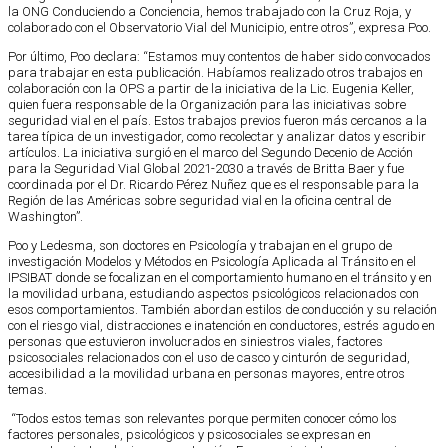
la ONG Conduciendo a Conciencia, hemos trabajado con la Cruz Roja, y
colaborado con el Observatorio Vial del Municipio, entre otros”, expresa Poo.
Por último, Poo declara: “Estamos muy contentos de haber sido convocados
para trabajar en esta publicación. Habíamos realizado otros trabajos en
colaboración con la OPS a partir de la iniciativa de la Lic. Eugenia Keller,
quien fuera responsable de la Organización para las iniciativas sobre
seguridad vial en el país. Estos trabajos previos fueron más cercanos a la
tarea típica de un investigador, como recolectar y analizar datos y escribir
artículos. La iniciativa surgió en el marco del Segundo Decenio de Acción
para la Seguridad Vial Global 2021-2030 a través de Britta Baer y fue
coordinada por el Dr. Ricardo Pérez Nuñez que es el responsable para la
Región de las Américas sobre seguridad vial en la oficina central de
Washington”.
Poo y Ledesma, son doctores en Psicología y trabajan en el grupo de
investigación Modelos y Métodos en Psicología Aplicada al Tránsito en el
IPSIBAT donde se focalizan en el comportamiento humano en el tránsito y en
la movilidad urbana, estudiando aspectos psicológicos relacionados con
esos comportamientos. También abordan estilos de conducción y su relación
con el riesgo vial, distracciones e inatención en conductores, estrés agudo en
personas que estuvieron involucrados en siniestros viales, factores
psicosociales relacionados con el uso de casco y cinturón de seguridad,
accesibilidad a la movilidad urbana en personas mayores, entre otros
temas.
“Todos estos temas son relevantes porque permiten conocer cómo los
factores personales, psicológicos y psicosociales se expresan en