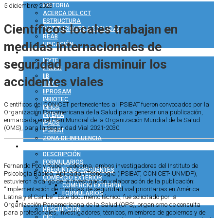
5 diciembre, 2023
HISTORIA
ACERCA DEL CCT
ESTRUCTURA
Científicos locales trabajan en
INSTITUCIONES ASOCIADAS
REAB
medidas internacionales de
UBICACIÓN
INVESTIGACIÓN
seguridad para disminuir los
ICYTE
IFIMAR
IIB
accidentes viales
IIMYC
IIPROSAM
INBIOTEC
Científicos del CONICET pertenecientes al IPSIBAT fueron convocados por la
INHUS
Organización Panamericana de la Salud para generar una publicación,
INTEMA
enmarcada en el Plan Mundial de la Organización Mundial de la Salud
IPADS
(OMS), para la Seguridad Vial 2021-2030.
IPSIBAT
ZONA DE INFLUENCIA
ADMINISTRACIÓN
DESCRIPCIÓN
FORMULARIOS
Fernando Poo y Rubén Ledesma, ambos investigadores del Instituto de
PREGUNTAS FRECUENTES
Psicología Básica, Aplicada y Tecnología (IPSIBAT, CONICET- UNMDP),
COMERCIO EXTERIOR
estuvieron a cargo de la investigación y elaboración de la publicación:
COMERCIO EXTERIOR
“Implementación de medidas de seguridad vial prioritarias en América
FORMULARIOS
Latina y el Caribe”. Este documento técnico, fue solicitado por la
RRHH
Organización Panamericana de la Salud (OPS), organismo de consulta
DESCRIPCIÓN
para profesionales, investigadores, técnicos, miembros de gobiernos y de
CIC