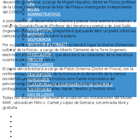
desarrollo de la física, a cargo de Miguel Hoyuelos, doctor en Física, profesor
CPA
de la Universidad Nacional de Mar del Plata e investigador independiente
BECAS
del CONICET.
ADMINISTRATIVOS
UE
A continuación, se desarrollará «Ciencia y poesía. Una aventura creativa», a
COMUNICACIÓN
cargo de Osvaldo Picardo (Profesor de Literatura y poeta) y de José Gallo
DESCRIPCIÓN
(Ingeniero químico y artista), preguntará qué puede decir un poeta sobre las
NOTICIAS
ciencias y qué un científico sobre la poesía.
SELFICIENCIA
INGRESAR AL CONICET
Por su parte, el sábado 6 a las 17 horas tendrá lugar la charla «Dimensión
VINCULACIÓN TECNOLÓGICA
cultural de la física», a cargo de Alberto Clemente de la Torre (Ingeniero
VINCULACIÓN
electrónico y Doctor en Física), que abordará las relaciones de la mecánica
INNOVAT
cuántica con las artes y letras.
FORMULARIOS
El cierre del ciclo estará a cargo de Pablo Sisterna (Doctor en Física), con la
COMUNIDAD CONICET
conferencia «La importancia de la música en el desarrollo de la ciencia
DESCRIPCIÓN
occidental», explorando a la música como fuente inspiradora del
NOVEDADES
pensamiento tanto en la antigüedad como la edad media, y de
PLATAFORMA DE EQUIPAMIENTOS DE UNIDADES
protagonistas tales como Galileo, Kepler, Newton, y muchos otros.
EJECUTORAS
USO DE LOGOS
Todas las disertaciones se llevarán a cabo en las instalaciones del Museo
MAR , ubicado en Félix U. Camet y López de Gomara, con entrada libre y
gratuita.