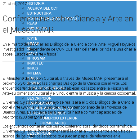
21 abril, 2017
HISTORIA
ACERCA DEL CCT
ESTRUCTURA
Conferencias sobre Ciencia y Arte en
INSTITUCIONES ASOCIADAS
REAB
el Museo MAR
UBICACIÓN
INVESTIGACIÓN
ICYTE
IFIMAR
En el marco de las charlas Diálogo de la Ciencia con el Arte, Miguel Hoyuelos,
IIB
investigador independiente de CONICET Mar del Plata, brindará una charla
IIMYC
sobre "Lazos entre arte y física".
IIPROSAM
INBIOTEC
INHUS
INTEMA
IPADS
El Ministerio de Gestión Cultural, a través del Museo MAR, presentará el
IPSIBAT
próximo 5 y 6 de mayo las charlas Diálogo de la Ciencia con el Arte. Los
ZONA DE INFLUENCIA
encuentros tendrán como objetivo establecer los lazos entre la Física y el
ADMINISTRACIÓN
Arte, su dimensión cultural y el vínculo entre la música y la ciencia occidental.
DESCRIPCIÓN
El viernes 5 y sábado 6 de mayo se realizará el Ciclo Diálogos de la Ciencia
FORMULARIOS
con el Arte (DCA) en el Museo de Arte Contemporáneo de la Provincia de
PREGUNTAS FRECUENTES
Buenos Aires. La entrada será gratuita hasta colmar capacidad del
COMERCIO EXTERIOR
Auditorio (200 personas).
COMERCIO EXTERIOR
FORMULARIOS
Los encuentros contarán con cuatro conferencistas, divididos por temática.
RRHH
El viernes 5 a las 16 horas comenzará la charla «Lazos entre arte y física»,
DESCRIPCIÓN
acerca de los criterios estéticos que juegan papel de relevancia en el
CIC