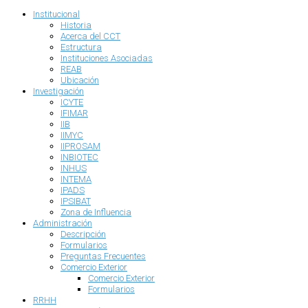
Institucional
Historia
Acerca del CCT
Estructura
Instituciones Asociadas
REAB
Ubicación
Investigación
ICYTE
IFIMAR
IIB
IIMYC
IIPROSAM
INBIOTEC
INHUS
INTEMA
IPADS
IPSIBAT
Zona de Influencia
Administración
Descripción
Formularios
Preguntas Frecuentes
Comercio Exterior
Comercio Exterior
Formularios
RRHH