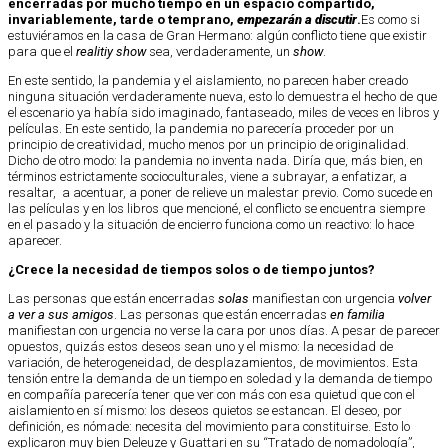
encerradas por mucho tiempo en un espacio compartido,
invariablemente, tarde o temprano,
empezarán a discutir
.
Es como si
estuviéramos en la casa de Gran Hermano: algún conflicto tiene que existir
para que el
realitiy show
sea, verdaderamente, un
show
.
En este sentido, la pandemia y el aislamiento, no parecen haber creado
ninguna situación verdaderamente nueva, esto lo demuestra el hecho de que
el escenario ya había sido imaginado, fantaseado, miles de veces en libros y
películas. En este sentido, la pandemia no parecería proceder por un
principio de creatividad, mucho menos por un principio de originalidad.
Dicho de otro modo: la pandemia no inventa nada. Diría que, más bien, en
términos estrictamente socioculturales, viene a subrayar, a enfatizar, a
resaltar, a acentuar, a poner de relieve un malestar previo. Como sucede en
las películas y en los libros que mencioné, el conflicto se encuentra siempre
en el pasado y la situación de encierro funciona como un reactivo: lo hace
aparecer.
¿Crece la necesidad de tiempos solos o de tiempo juntos?
Las personas que están encerradas
solas
manifiestan con urgencia
volver
a ver a sus amigos
. Las personas que están encerradas
en familia
manifiestan con urgencia no verse la cara por unos días. A pesar de parecer
opuestos, quizás estos deseos sean uno y el mismo: la necesidad de
variación, de heterogeneidad, de desplazamientos, de movimientos. Esta
tensión entre la demanda de un tiempo en soledad y la demanda de tiempo
en compañía parecería tener que ver con más con esa quietud que con el
aislamiento en sí mismo: los deseos quietos se estancan. El deseo, por
definición, es nómade: necesita del movimiento para constituirse. Esto lo
explicaron muy bien Deleuze y Guattari en su “Tratado de nomadología”,