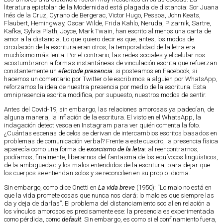
literatura epistolar de la Modernidad está plagada de distancia: Sor Juana
Inés de la Cruz, Cyrano de Bergerac, Victor Hugo, Pessoa, John Keats,
Flaubert, Hemingway, Oscar Wilde, Frida Kahlo, Neruda, Pizarnik, Sartre,
Kafka, Sylvia Plath, Joyce, Mark Twain, han escrito al menos una carta de
amor a la distancia. Lo que quiero decir es que, antes, los modos de
circulación de la escritura eran otros, la temporalidad de la letra era
muchísimo más lenta. Por el contrario, las redes sociales y el celular nos
acostumbraron a formas instantáneas de vinculación escrita que refuerzan
constantemente un
efectode presencia
: si posteamos en Facebook, si
hacemos un comentario por Twitter o le escribimos a alguien por WhatsApp,
reforzamos la idea de nuestra presencia por medio de la escritura. Esta
omnipresencia escrita modifica, por supuesto, nuestros modos de sentir.
Antes del Covid-19, sin embargo, las relaciones amorosas ya padecían, de
alguna manera, la inflación de la escritura. El visto en el WhatsApp, la
indagación detectivesca en Instagram para ver quién comenta la foto.
¿Cuántas escenas de celos se derivan de intercambios escritos basados en
problemas de comunicación verbal? Frente a este cuadro, la presencia física
aparecía como una forma de
exorcismo de la letra
: al reencontrarnos,
podíamos, finalmente, liberarnos del fantasma de los equívocos lingüísticos,
de la ambigüedad y los malos entendidos de la escritura, para dejar que
los cuerpos se entiendan solos y se reconcilien en su propio idioma.
Sin embargo, como dice Onetti en
La vida breve
(1950): “Lo malo no está en
que la vida promete cosas que nunca nos dará; lo malo es que siempre las
da y deja de darlas”. El problema del distanciamiento social en relación a
los vínculos amorosos es precisamente ese: la presencia es experimentada
como pérdida, como
default
. Sin embargo, es como si el confinamiento fuera,