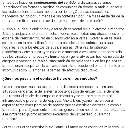
antes que físico, un
confinamiento del sentido
: a distancia, estamos
“
e
nredados” en formas y medios de comunicación donde la ambigüedad y
los malos entendidos son moneda corriente. ¿Cuántas discusiones
habremos tenido por un mensaje sin contestar, por una frase
d
esleída de la
que alguien tira hasta que se desteje el pullover de la relación?
Vuelvo a la idea inicial: no hay alteración espacial sin sus efectos simbólicos.
Si las parejas a distancia, muchas veces, reescribían sus discusiones en la
escena del reencuentro, recién cuando volvían a verse –volver a verse suele
coincidir con la reconciliación–, ahora no solo están confinadas a sus
hogares, sino a los efectos de sus palabras. Otra vez, la situación
pandémica viene a subrayar algo que muchas veces pasa desapercibido:
que los vínculos amorosos –y humanos en general– están hechos no solo de
cuerpos y presencias reales, sino también de palabras. Son las palabras
las que unen o separan: la conversación o la discusión, el entendimiento o la
incomunicación. El amor es, además de afectivo, discursivo.
¿Qué nos pasa sin el contacto físico en los vínculos?
Lo cierto es que muchas parejas a la distancia se encuentran en una
situación kafkiana: la de la eterna postergación del encuentro, la de tener
que resistir el chicle del tiempo que se estira y se estira y se suma al
infranqueable problema del espacio. Ahora bien, ¿cómo hacían para
esperar tanto esas parejas de antaño que se escribían cartas? Es como si
las redes, paradójicamente, hubieran generado en nosotros una
intolerancia
a la virtualidad
. ¡Como estamos excedidos de virtualidad, queremos
realidad!
Jorge Luis Borges escribe lo siguiente: “El amor exige continuos milagros. Si