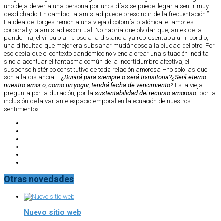
uno deja de ver a una persona por unos días se puede llegar a sentir muy
desdichado. En cambio, la amistad puede prescindir de la frecuentación.”
La idea de Borges remonta una vieja dicotomía platónica: el amor es
corporal y la amistad espiritual. No habría que olvidar que, antes de la
pandemia, el vínculo amoroso a la distancia ya representaba un incordio,
una dificultad que mejor era subsanar mudándose a la ciudad del otro. Por
eso decía que el contexto pandémico no viene a crear una situación inédita
sino a acentuar el fantasma común de la incertidumbre afectiva, el
suspenso histérico constitutivo de toda relación amorosa –no solo las que
son a la distancia–:
¿Durará para siempre o será transitoria?¿Será eterno
nuestro amor o, como un yogur, tendrá fecha de vencimiento?
Es la vieja
pregunta por la duración, por la
sustentabilidad del recurso amoroso
, por la
inclusión de la variante espaciotemporal en la ecuación de nuestros
sentimientos.
Otras novedades
Nuevo sitio web