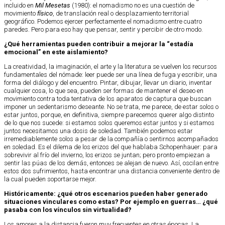
incluido en
Mil Mesetas
(1980): el nomadismo no es una cuestión de
movimiento
físico
, de translación real o desplazamiento territorial
geográfico. Podemos ejercer perfectamente el nomadismo entre cuatro
paredes. Pero para eso hay que pensar, sentir y percibir de otro modo.
¿Qué herramientas pueden contribuir a mejorar la “estadía
emocional” en este aislamiento?
La creatividad, la imaginación, el arte y la literatura se vuelven los recursos
fundamentales del nómade: leer puede ser una línea de fuga y escribir, una
forma del diálogo y del encuentro. Pintar, dibujar, llevar un diario, inventar
cualquier cosa, lo que sea, pueden ser formas de mantener el deseo en
movimiento contra toda tentativa de los aparatos de captura que buscan
imponer un sedentarismo deseante. No se trata, me parece, de estar solos o
estar juntos, porque, en definitiva, siempre parecemos querer algo distinto
de lo que nos sucede: si estamos solos queremos estar juntos y si estamos
juntos necesitamos una dosis de soledad. También podemos estar
irremediablemente solos a pesar de la compañía o sentirnos acompañados
en soledad. Es el dilema de los erizos del que hablaba Schopenhauer: para
sobrevivir al frío del invierno, los erizos se juntan; pero pronto empiezan a
sentir las púas de los demás, entonces se alejan de nuevo. Así, oscilan entre
estos dos sufrimientos, hasta encontrar una distancia conveniente dentro de
la cual pueden soportarse mejor.
Históricamente: ¿qué otros escenarios pueden haber generado
situaciones vinculares como estas? Por ejemplo en guerras… ¿qué
pasaba con los vínculos sin virtualidad?
Los amores a la distancia fueron muy frecuentes en otras épocas. La