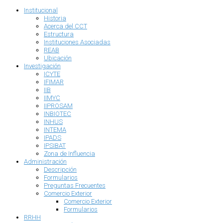
Institucional
Historia
Acerca del CCT
Estructura
Instituciones Asociadas
REAB
Ubicación
Investigación
ICYTE
IFIMAR
IIB
IIMYC
IIPROSAM
INBIOTEC
INHUS
INTEMA
IPADS
IPSIBAT
Zona de Influencia
Administración
Descripción
Formularios
Preguntas Frecuentes
Comercio Exterior
Comercio Exterior
Formularios
RRHH