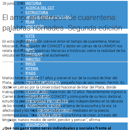
26 junio, 2020
HISTORIA
ACERCA DEL CCT
ESTRUCTURA
El amor en tiempos de cuarentena:
INSTITUCIONES ASOCIADAS
REAB
palabras nómades -Segunda edición
UBICACIÓN
INVESTIGACIÓN
ICYTE
IFIMAR
En esta segunda edición sobre el Amor en tiempo de cuarentena, Matias
IIB
Moscardi, investigador del CONICET y doctor en Letras de la UNMDP, nos
IIMYC
relata distintas perspectivas literarias e históricas sobre la realidad de los
IIPROSAM
vínculos en contextos como el aislamiento.
INBIOTEC
INHUS
INTEMA
IPADS
IPSIBAT
Matías Moscardi tiene 37 años y vive en el sur de la ciudad de Mar del
ZONA DE INFLUENCIA
Plata, junto a su pareja Larisa y su pequeño hijo de seis meses, Fermín. Es
ADMINISTRACIÓN
doctor en Letras por la Universidad Nacional de Mar del Plata, donde
trabaja como docente desde hace más de 12 años. Recientemente ingresó a
DESCRIPCIÓN
Carrera de Investigador en el CONICET y como parte de su tesis doctoral,
FORMULARIOS
estudió la poesía argentina y sus editoriales independientes en la década
PREGUNTAS FRECUENTES
de los noventa. Actualmente, trabaja el tema de la escucha y la voz, la
COMERCIO EXTERIOR
afectividad y los modos de circulación multimediales en la poesía
COMERCIO EXTERIOR
contemporánea. “Creo la literatura es una forma de crear, a través del
FORMULARIOS
RRHH
lenguaje, nuevos modos de sentir, percibir y pensar”, afirma.
DESCRIPCIÓN
¿Qué nos pasa como seres individuales y sociales frente al
CIC