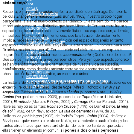
aislamiento?
CPA
BECAS
Resuena, en la palabra
aislamiento
, la condición del náufrago. Como en la
ADMINISTRATIVOS
película
El ángel exterminador
(Luis Buñuel, 1962), nuestro propio hogar
UE
parece una isla en el nuevo contexto pandémico. En este sentido, me parece
COMUNICACIÓN
importante recordar la distinción que hace Michel de Certeau entre lugar y
DESCRIPCIÓN
espacio. Los lugares son exclusivamente físicos; los espacios son, además,
NOTICIAS
simbólicos. Podríamos decir, entonces, que la situación de aislamiento
SELFICIENCIA
implica, necesariamente, una redefinición del espacio hogareño en tanto
INGRESAR AL CONICET
espacio simbólico. GillesDeleuze y Félix Guattari tienen un nombre para esto:
VINCULACIÓN TECNOLÓGICA
“transformación incorporal”. Por interdicto del aislamiento, los espacios
VINCULACIÓN
hogareños han sido transformados
incorporalmente
. ¿Qué quiere decir esto?
INNOVAT
Que son los mismos y a la vez parecen otros. Pero ¿en qué aspecto concreto
FORMULARIOS
se han transformado? Si la dramaturgia de nuestra vida se sucedía,
COMUNIDAD CONICET
naturalmente, como desplazamiento entre varios escenarios cotidianos,
DESCRIPCIÓN
ahora parece haber, en cambio, un escenario único.
NOVEDADES
PLATAFORMA DE EQUIPAMIENTOS DE UNIDADES
La historia del cine prueba cierta propensión al drama de las situaciones de
EJECUTORAS
encierro. Películas hay miles: desde
Rope
(Alfred Hitchcock, 1948) y
12
USO DE LOGOS
AngryMen
(SidneyLumet, 1957) hasta
El cubo
(Vincenzo Natali, 1997) y
Canino
(YorgosLanthimos, 2009), pasando por
Tape
(Richard Linklater,
2001),
El método
(Marcelo Piñeyro, 2005) y
Carnage
(RomanPolanski, 2011).
Novelas hay otras tantas:
Robinson Crusoe
(1719), de Daniel Defoe,
El reloj
de sol
(1958), de Shirley Jackson,
La isla de cemento
(1974), de J.G.
Ballard
Los pichiciegos
(1983), de Rodolfo Fogwill,
Rabia
(2004), de Sergio
Bizzio, cualquier novela o relato de Kakfa, de ambiente claustrofóbico, y los
tantos otros títulos que me estaré olvidando. Lo importante es que todas
ellas tienen un elemento en común:
si ponés a dos o más personas