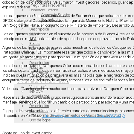
Formularios
colocación de los dispositivos. Se sumaron investigadores, becarios, guardapar
Preguntas Frecuentes
explica Pedrana.
Comercio Exterior
Comercio Exterior
Los cauquenes son especies endémicas de Sudamérica que actualmente present
Formularios
OPDS le otorgó al Cauquén Colorado la figura de Monumento Natural Provincial
RRHH
Ornitológica del Plata, en conjunto con el Ministerio de Ambiente y Desarrollo S
Descripción
CIC
Los cauquenes se asientan en el sudeste de la provincia de Buenos Aires, esp
CPA
principios de mayo hasta finales de agosto. Luego se desplazan hacia la Pat
Becas
Algunos de los hallazgos de este estudio muestran que todos los Cauquenes Co
Administrativos
Patagonia Chilena. “Es importante resaltar que todos ellos volvieron a las
UE
km hasta alcanzar tierras patagónicas. La migración de primavera (desde los
COMUNICACIÓN
Descripción
Los sitios de cría de los Cauquenes Colorados marcados con trasmisores se loca
Noticias
los sitios de cría hasta los de invernada) se realizó entre mediados de mayo
Selficiencia
indican que la migración de primavera es más rápida que la migración de ot
Ingresar al CONICET
encuentra cerca del solsticio de verano, entonces los días son más largos y 
VINCULACIÓN TECNOLÓGICA
Vinculación
Y destaca: “Aún nos queda mucho por hacer para salvar al Cauquén Colorado
INNOVAT
Formularios
Hace más de diez años este grupo investigación abrió un mundo relacionado 
COMUNIDAD CONICET
mensaje. Tenemos que lograr un cambio de percepción y paradigma y una mejor
Descripción
Novedades
El grupo de investigación tiene diferentes canales de comunicación para cono
Plataforma de Equipamientos de Unidades Ejecutoras
disponible en YouTube:
https://www.youtube.com/watch?v=s_XlGKCcGyY
Uso de logos
Sobre equipo de investigación: