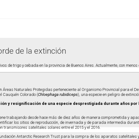
rde de la extinción
os de trigo y cebada en la provincia de Buenos Aires. Actualmente, con menos 
ón Áreas Naturales Protegidas perteneciente al Organismo Provincial para el Des
del Cauquén Colorado (
Chloephaga rubidiceps
), una especie en peligro de extinció
ión y resignificación de una especie desprestigiada durante años por 
 viene trabajando desde hace más de diez años de manera comprometida y apasi
ntificar los sitios de reproducción, de invernada y de parada intermedia durant
 transmisores satelitales solares entre el 2015 y el 2016.
Fundación Antarctic Research Trust para la compra de los aparatos satelitales 