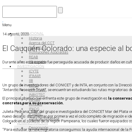
Menu
INSTITUCIONAL
14 agosto, 2020
Historia
Acerca del CCT
El Cauquén Colorado: una especie al bo
Estructura
Instituciones Asociadas
REAB
Ubicación
Durante años esta especie fue perseguida acusada de producir daños en cultiv
INVESTIGACIÓN
ICYTE
IFIMAR
IIB
Un grupo de investigadores del CONICET y de INTA, en conjunto con la Direcci
IIMYC
“Antarctic Research Trust”, se encuentran estudiando las rutas migratorias 
IIPROSAM
INBIOTEC
El principal objetivo que enfrenta este grupo de investigación es
la conservac
INHUS
concretas para su preservación.
INTEMA
IPADS
Julieta Pedrana, líder del grupo e investigadora del CONICET Mar del Plata
IPSIBAT
nuevo desafío: documentar por primera vez el ciclo completo de migración e ide
Zona de Influencia
Colorado en el sudeste de la región Pampeana, los cuales fueron equipados con
ADMINISTRACIÓN
Descripción
“Para estudiar la ruta migratoria conseguimos la ayuda internacional de la 