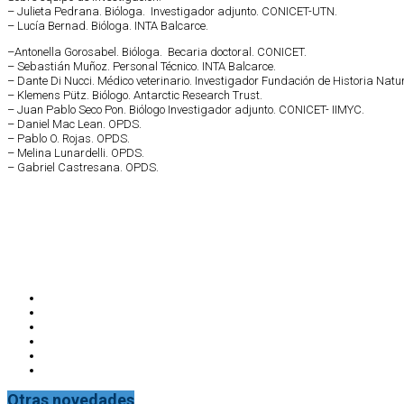
– Julieta Pedrana. Bióloga. Investigador adjunto. CONICET-UTN.
– Lucía Bernad. Bióloga. INTA Balcarce.
–Antonella Gorosabel. Bióloga. Becaria doctoral. CONICET.
– Sebastián Muñoz. Personal Técnico. INTA Balcarce.
– Dante Di Nucci. Médico veterinario. Investigador Fundación de Historia Natur
– Klemens Pütz. Biólogo. Antarctic Research Trust.
– Juan Pablo Seco Pon. Biólogo Investigador adjunto. CONICET- IIMYC.
– Daniel Mac Lean. OPDS.
– Pablo O. Rojas. OPDS.
– Melina Lunardelli. OPDS.
– Gabriel Castresana. OPDS.
Otras novedades