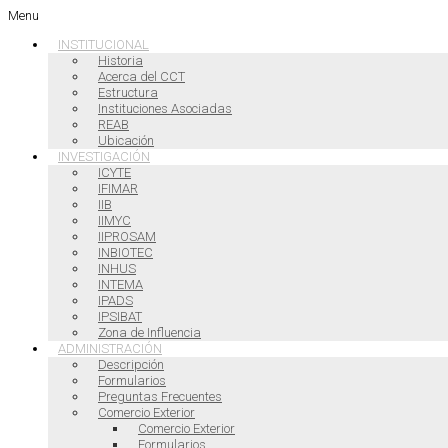
Menu
INSTITUCIONAL
Historia
Acerca del CCT
Estructura
Instituciones Asociadas
REAB
Ubicación
INVESTIGACIÓN
ICYTE
IFIMAR
IIB
IIMYC
IIPROSAM
INBIOTEC
INHUS
INTEMA
IPADS
IPSIBAT
Zona de Influencia
ADMINISTRACIÓN
Descripción
Formularios
Preguntas Frecuentes
Comercio Exterior
Comercio Exterior
Formularios