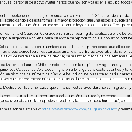
ques, personal de apoyo y veterinarios que hoy son vitales en el equipo, todos v
an poblaciones en riesgo de conservación. En el año 1931 fueron declaradas ‘
, adjudicándole de esta forma la mayor protección que una especie puede tener
ustentable, el Cauquén Colorado se encuentra hoy en la categoría de “Peligro críti
ecíficamente el Cauquén Colorado en un área restringida localizada entre los 
agonia argentina y chilena para su época de reproducción. La población contin
lorados equipados con trasmisores satelitales migraron desde sus sitios de in
 mismas áreas donde fueron capturados un año antes. Estas aves abandonaron s
 sitios de invernada hasta los de cría) se realizó en menos de dos semanas”, 
lizaron en el sur de Chile, principalmente en la región de Magallanes y fueron 
 y junio. Los Cauquenes Colorados migraron a lo largo de la costa atlántica y 
oño, en términos del número de días que los individuos pasaron en cada parada
las aves cuentan con mayor número de horas de luz para forrajear, siendo que 
. Muchas son las amenazas que enfrentan estas aves durante su migración y e
a concientizar sobre la importancia del Cauquén Colorado “y no pensamos para
 convivencia entre las especies silvestres y las actividades humanas”, concluy
cer mas sobre su trabajo:
https://www.facebook.com/cauquen.colorado
y realiz