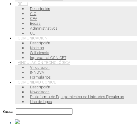
RRHH
Descripción
CIC
CPA
Becas
Administrativos
UE
COMUNICACIÓN
Descripción
Noticias
Selficiencia
Ingresar al CONICET
VINCULACIÓN TECNOLÓGICA
Vinculación
INNOVAT
Formularios
COMUNIDAD CONICET
Descripción
Novedades
Plataforma de Equipamientos de Unidades Ejecutoras
Uso de logos
Buscar