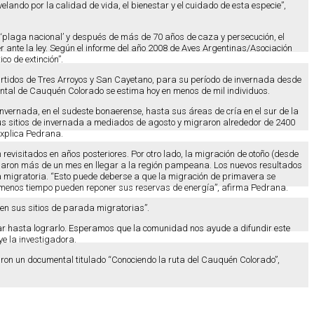
elando por la calidad de vida, el bienestar y el cuidado de esta especie”,
plaga nacional’ y después de más de 70 años de caza y persecución, el
 ante la ley. Según el informe del año 2008 de Aves Argentinas/Asociación
co de extinción”.
partidos de Tres Arroyos y San Cayetano, para su período de invernada desde
ental de Cauquén Colorado se estima hoy en menos de mil individuos.
vernada, en el sudeste bonaerense, hasta sus áreas de cría en el sur de la
us sitios de invernada a mediados de agosto y migraron alrededor de 2400
explica Pedrana.
revisitados en años posteriores. Por otro lado, la migración de otoño (desde
tardaron más de un mes en llegar a la región pampeana. Los nuevos resultados
 migratoria. “Esto puede deberse a que la migración de primavera se
en menos tiempo pueden reponer sus reservas de energía”, afirma Pedrana.
n sus sitios de parada migratorias”.
r hasta lograrlo. Esperamos que la comunidad nos ayude a difundir este
e la investigadora.
aron un documental titulado “Conociendo la ruta del Cauquén Colorado”,