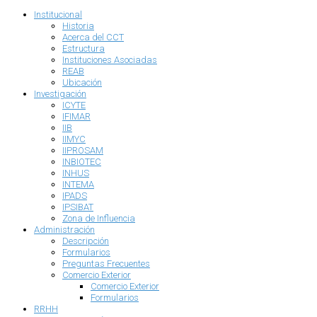
Institucional
Historia
Acerca del CCT
Estructura
Instituciones Asociadas
REAB
Ubicación
Investigación
ICYTE
IFIMAR
IIB
IIMYC
IIPROSAM
INBIOTEC
INHUS
INTEMA
IPADS
IPSIBAT
Zona de Influencia
Administración
Descripción
Formularios
Preguntas Frecuentes
Comercio Exterior
Comercio Exterior
Formularios
RRHH