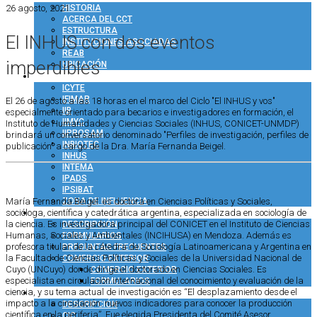
26 agosto, 2021
HISTORIA
ACERCA DEL CCT
ESTRUCTURA
El INHUS con dos eventos
INSTITUCIONES ASOCIADAS
REAB
imperdibles
UBICACIÓN
INVESTIGACIÓN
ICYTE
IFIMAR
El 26 de agosto a las 18 horas en el marco del Ciclo "El INHUS y vos"
IIB
especialmente orientado para becarios e investigadores en formación, el
IIMYC
Instituto de Humanidades y Ciencias Sociales (INHUS, CONICET-UNMDP)
IIPROSAM
brindará un conversatorio denominado "Perfiles de investigación, perfiles de
INBIOTEC
publicación" a cargo de la Dra. María Fernanda Beigel.
INHUS
INTEMA
IPADS
IPSIBAT
ZONA DE INFLUENCIA
María Fernanda Beigel es doctora en Ciencias Políticas y Sociales,
ADMINISTRACIÓN
socióloga, científica y catedrática argentina, especializada en sociología de
la ciencia. Es investigadora principal del CONICET en el Instituto de Ciencias
DESCRIPCIÓN
Humanas, Sociales y Ambientales (INCIHUSA) en Mendoza. Además es
FORMULARIOS
profesora titular de la cátedra de Sociología Latinoamericana y Argentina en
PREGUNTAS FRECUENTES
la Facultad de Ciencias Políticas y Sociales de la Universidad Nacional de
COMERCIO EXTERIOR
Cuyo (UNCuyo) donde dirige el doctorado en Ciencias Sociales. Es
COMERCIO EXTERIOR
especialista en circulación internacional del conocimiento y evaluación de la
FORMULARIOS
RRHH
ciencia, y su tema actual de investigación es “El desplazamiento desde el
impacto a la circulación: nuevos indicadores para conocer la producción
DESCRIPCIÓN
científica en la periferia”. Fue elegida Presidenta del Comité Asesor
CIC