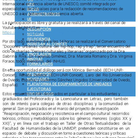
Internacional en ciencia abierta de UNESCO, comité integrado por
CPA
especialistas de 24 países para la redacción de recomendaciones de
BECAS
UNESCO a los gobiernos sobre ciencia abierta.
ADMINISTRATIVOS
UE
La participación es libre y gratuita y se realizará a través del canal de
COMUNICACIÓN
Youtube del INHUS en
DESCRIPCIÓN
https://www.youtube.com/channel/UCJXG2ICpO2eCjBZSQhtpcyQ
NOTICIAS
SELFICIENCIA
Por otro lado, el mismo día a las 14 horas se realizará el Conversatorio
INGRESAR AL CONICET
“Dicciones urbanas: cultura del hip-hop, rap y trap”, tercer encuentro del
VINCULACIÓN TECNOLÓGICA
ciclo de charlas “Derivas culturales y literarias” organizado por la Dra.
VINCULACIÓN
Sabrina Riva, Dr. Facundo Giménez, Dra. Marcela Romano y Dra. Virginia
INNOVAT
Forace, todos miembros del INHUS.
FORMULARIOS
COMUNIDAD CONICET
En esta oportunidad el diálogo será con Mónica Bernabé (IECH-UNR-
DESCRIPCIÓN
Conicet), Renata Defelice (IECH-UNR-Conicet), Laro del Río (Universidad
NOVEDADES
de Oviedo, España) y Guillermo Sánchez Ungidos (Universidad de Oviedo,
PLATAFORMA DE EQUIPAMIENTOS DE UNIDADES
España).
EJECUTORAS
Estos encuentros están destinados en particular a los estudiantes y
USO DE LOGOS
graduados del Profesorado y la Licenciatura en Letras, pero también
son de interés para colegas de otras disciplinas y la comunidad en
general. Son organizados en el marco del proyecto de investigación
“Reapropiación, negociación y resistencia en el campo cultural: recorridos
teóricos, críticos y metodológicos sobre los géneros menores (siglos XX y
XXI)”, y en línea con el trabajo en Taller de Otras Textualidades de la
Facultad de Humanidades de la UNMDP, pretenden constituirse en un
espacio de debate y discusión en torno a cuestiones teóricas y críticas