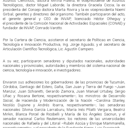
Asuntos Científicos, doctora Mirtha Flawiá; el vicepresidente de Asuntos
Tecnológicos, doctor Miguel Laborde; la directora Graciela Ciccia; la ex
presidenta del Consejo doctora Marta Rovira y la ex vicepresidenta Noemí
Girbal; gerentes y directores del organismo. También participaron del acto,
el gerente general y CEO de INVAP, licenciado Héctor Otheguy y
el presidente de la Comisión Nacional de Actividades Espaciales (CONAE) y
fundador de INVAP, Conrado Varotto.
Por la Cartera de Ciencia, asistieron el secretario de Políticas en Ciencia,
Tecnología e Innovación Productiva, Ing. Jorge Aguado; y el secretario de
Articulación Científico Tecnológica, Lic. Agustín Campero.
A su vez, participaron senadores y diputados nacionales, autoridades
nacionales y provinciales, autoridades y miembros del sistema nacional de
ciencia, tecnología e innovación, e investigadores.
Enviaron sus adhesiones los gobernadores de las provincias de Tucumán,
Córdoba, Santiago del Estero, Salta, San Juan y Tierra del Fuego –Juan
Manzur, Juan Schiaretti, Gerardo Zamora, Juan Manuel Urtubey, Sergio
Uñac y Rosana Bertone, respectivamente–; los ministros de Desarrollo
Social, de Hacienda y Modernización de la Nación –Carolina Stanley,
Nicolás Dujovne y Andrés Ibarra, respectivamente–; las senadoras
nacionales Silvina García Larraburu, María Inés Pilatti Vergara, Beatriz
Mirkin, Blanca Porcel de Ricobelli y María de los Ángeles Sacnun, y el
senador nacional Carlos Reutemann; los rectores de las universidades
nacionales de Rafaela y del Litoral –Rubén Ascúa y Enrique Mammarella,
respectivamente–, y el presidente de la Fundación Konex, Luis Ovsejevich.