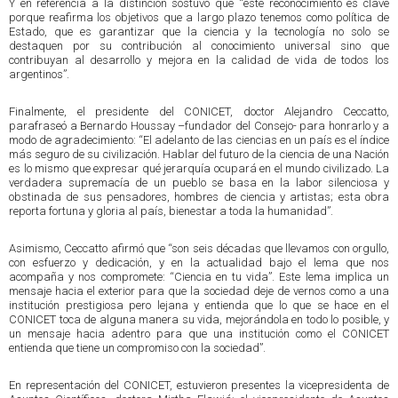
Y en referencia a la distinción sostuvo que “este reconocimiento es clave
porque reafirma los objetivos que a largo plazo tenemos como política de
Estado, que es garantizar que la ciencia y la tecnología no solo se
destaquen por su contribución al conocimiento universal sino que
contribuyan al desarrollo y mejora en la calidad de vida de todos los
argentinos”.
Finalmente, el presidente del CONICET, doctor Alejandro Ceccatto,
parafraseó a Bernardo Houssay –fundador del Consejo- para honrarlo y a
modo de agradecimiento: “El adelanto de las ciencias en un país es el índice
más seguro de su civilización. Hablar del futuro de la ciencia de una Nación
es lo mismo que expresar qué jerarquía ocupará en el mundo civilizado. La
verdadera supremacía de un pueblo se basa en la labor silenciosa y
obstinada de sus pensadores, hombres de ciencia y artistas; esta obra
reporta fortuna y gloria al país, bienestar a toda la humanidad”.
Asimismo, Ceccatto afirmó que “son seis décadas que llevamos con orgullo,
con esfuerzo y dedicación, y en la actualidad bajo el lema que nos
acompaña y nos compromete: “Ciencia en tu vida”. Este lema implica un
mensaje hacia el exterior para que la sociedad deje de vernos como a una
institución prestigiosa pero lejana y entienda que lo que se hace en el
CONICET toca de alguna manera su vida, mejorándola en todo lo posible, y
un mensaje hacia adentro para que una institución como el CONICET
entienda que tiene un compromiso con la sociedad”.
En representación del CONICET, estuvieron presentes la vicepresidenta de