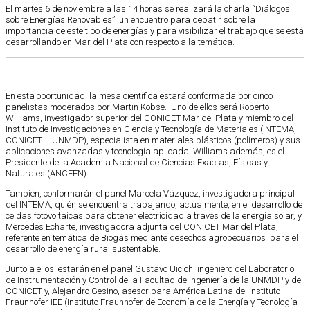
El martes 6 de noviembre a las 14 horas se realizará la charla “Diálogos
sobre Energías Renovables”, un encuentro para debatir sobre la
importancia de este tipo de energías y para visibilizar el trabajo que se está
desarrollando en Mar del Plata con respecto a la temática.
En esta oportunidad, la mesa científica estará conformada por cinco
panelistas moderados por Martin Kobse. Uno de ellos será Roberto
Williams, investigador superior del CONICET Mar del Plata y miembro del
Instituto de Investigaciones en Ciencia y Tecnología de Materiales (INTEMA,
CONICET – UNMDP), especialista en materiales plásticos (polímeros) y sus
aplicaciones avanzadas y tecnología aplicada. Williams además, es el
Presidente de la Academia Nacional de Ciencias Exactas, Físicas y
Naturales (ANCEFN).
También, conformarán el panel Marcela Vázquez, investigadora principal
del INTEMA, quién se encuentra trabajando, actualmente, en el desarrollo de
celdas fotovoltaicas para obtener electricidad a través de la energía solar, y
Mercedes Echarte, investigadora adjunta del CONICET Mar del Plata,
referente en temática de Biogás mediante desechos agropecuarios para el
desarrollo de energía rural sustentable.
Junto a ellos, estarán en el panel Gustavo Uicich, ingeniero del Laboratorio
de Instrumentación y Control de la Facultad de Ingeniería de la UNMDP y del
CONICET y, Alejandro Gesino, asesor para América Latina del Instituto
Fraunhofer IEE (Instituto Fraunhofer de Economía de la Energía y Tecnología