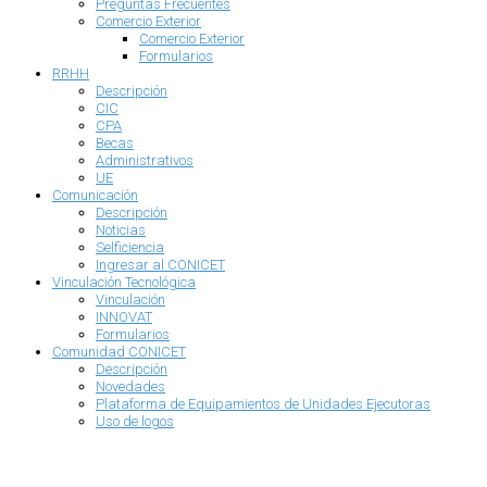
Preguntas Frecuentes
Comercio Exterior
Comercio Exterior
Formularios
RRHH
Descripción
CIC
CPA
Becas
Administrativos
UE
Comunicación
Descripción
Noticias
Selficiencia
Ingresar al CONICET
Vinculación Tecnológica
Vinculación
INNOVAT
Formularios
Comunidad CONICET
Descripción
Novedades
Plataforma de Equipamientos de Unidades Ejecutoras
Uso de logos