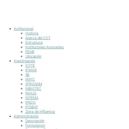
Institucional
Historia
Acerca del CCT
Estructura
Instituciones Asociadas
REAB
Ubicación
Investigación
ICYTE
IFIMAR
IIB
IIMYC
IIPROSAM
INBIOTEC
INHUS
INTEMA
IPADS
IPSIBAT
Zona de Influencia
Administración
Descripción
Formularios