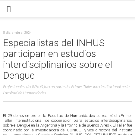
5 diciembre, 2024
Especialistas del INHUS
participan en estudios
interdisciplinarios sobre el
Dengue
Profesionales del INHUS fueron parte del Primer Taller Interinstitucional en la
Facultad de Humanidades
El 29 de noviembre en la Facultad de Humanidades se realizó el «Primer
Taller Interinstitucional de cooperación para estudios interdisciplinarios
sobre el Dengue en la Argentina y la Provincia de Buenos Aires». El Taller fue
coordinado por la investigadora del CONICET y vice directora del Instituto
de Humanidades y Ciencias Sociales (INHUS, CONICET-UNMDP) Adriana