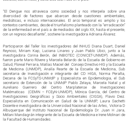
“El Dengue nos atraviesa como sociedad y nos interpela sobre una
diversidad de factores que abarcan desde cuestiones ambientales,
mediáticas, e incluso internacionales. El arco temporal es amplio y los
contextos cambiantes, desde el triunfalismo planteado con la “erradicación”
de la enfermedad en el país a de mediados del siglo XX, hasta el presente,
con un regreso desafiante”, sostiene la investigadora Adriana Álvarez.
Participaron del Taller los investigadores del INHUS Diana Duart, Daniel
Reynoso, Miriam Kap, Luciana Linares y Juan Pablo Ubici, junto a la
investigadora Corina Berón, del INBIOTEC (CONICET-UNMDP). Además,
fueron parte Mario Róvere y Marcela Belardo de la Escuela de Gobierno en
Salud, Floreal Ferrara, Matías Maciel del Consejo Directivo HIG y la Escuela
de Medicina (UNMDP), Analía Rearte de la Escuela de Medicina, Sub
secretaria de Investigación e integrante del CD HIGA, Norma Peralta,
Decana de la FCSyTS-UNMdP y Especialista en Epidemiologia, el Sub
secretario de Extensión de la UNMdP Pablo Zelaya, Marcela Natal y el
Aureliano Guerrero del Centro Marplatense de Investigaciones
Matématicas (CEMIN – FCEyN-UNMDP), Mónica García, del Centro de
Investigaciones Geográficas y Socio Ambientales (CIGSA), Flavio Diez.
Especialista en Comunicación en Salud de la UNMdP, Laura Sachetti
Docente e investigadora de la Universidad Nacional de las Artes, Victoria D
Albuquerque del Instituto Nacional de Epidemiología Dr. Juan H Jara,
Mélani Mandagrán integrante de la Escuela de Medicina e Irene Molinari de
la Facultad de Humanidades.