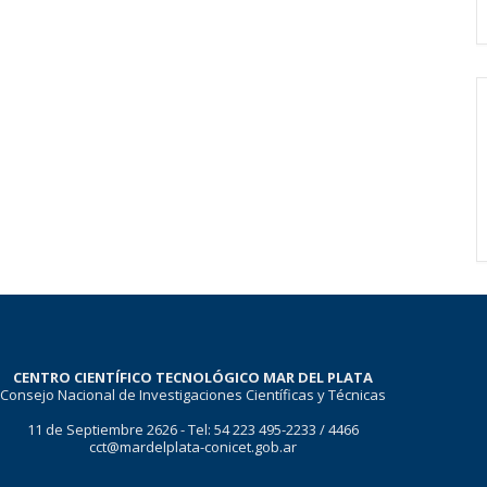
CENTRO CIENTÍFICO TECNOLÓGICO MAR DEL PLATA
Consejo Nacional de Investigaciones Científicas y Técnicas
11 de Septiembre 2626 - Tel: 54 223 495-2233 / 4466
cct@mardelplata-conicet.gob.ar