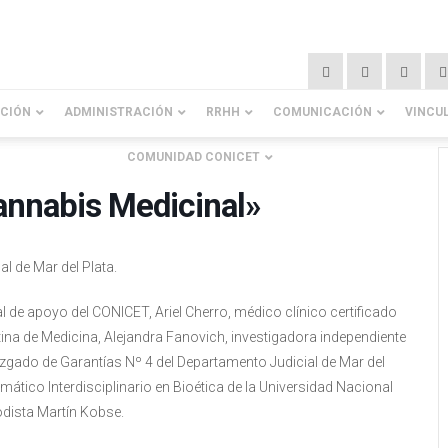
ACIÓN
ADMINISTRACIÓN
RRHH
COMUNICACIÓN
VINCU
COMUNIDAD CONICET
annabis Medicinal»
l de Mar del Plata.
de apoyo del CONICET, Ariel Cherro, médico clínico certificado
tina de Medicina, Alejandra Fanovich, investigadora independiente
Juzgado de Garantías Nº 4 del Departamento Judicial de Mar del
tico Interdisciplinario en Bioética de la Universidad Nacional
iodista Martín Kobse.