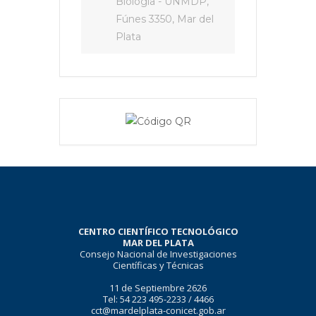
Biología - UNMDP,
Fúnes 3350, Mar del
Plata
CENTRO CIENTÍFICO TECNOLÓGICO
MAR DEL PLATA
Consejo Nacional de Investigaciones
Científicas y Técnicas
11 de Septiembre 2626
Tel: 54 223 495-2233 / 4466
cct@mardelplata-conicet.gob.ar