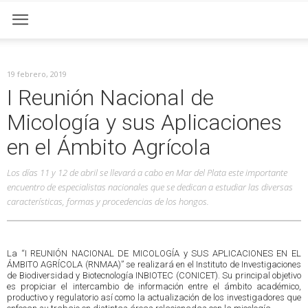
19 febrero, 2019
I Reunión Nacional de
Micología y sus Aplicaciones
en el Ámbito Agrícola
Los días 11 y 12 de abril se llevará a cabo en Mar del Plata este importante
encuentro de especialistas nacionales que se dedican a estudiar las diversas
características, formas y procedencias de los hongos.
La “I REUNIÓN NACIONAL DE MICOLOGÍA y SUS APLICACIONES EN EL
ÁMBITO AGRÍCOLA (RNMAA)” se realizará en el Instituto de Investigaciones
de Biodiversidad y Biotecnología INBIOTEC (CONICET). Su principal objetivo
es propiciar el intercambio de información entre el ámbito académico,
productivo y regulatorio así como la actualización de los investigadores que