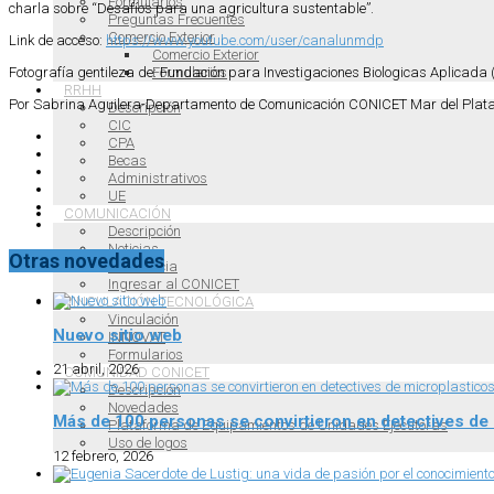
Formularios
charla sobre “Desafíos para una agricultura sustentable”.
Preguntas Frecuentes
Comercio Exterior
Link de acceso:
https://www.youtube.com/user/canalunmdp
Comercio Exterior
Formularios
Fotografía gentileza de: Fundación para Investigaciones Biologicas Aplicada 
RRHH
Por Sabrina Aguilera-Departamento de Comunicación CONICET Mar del Plat
Descripción
CIC
CPA
Becas
Administrativos
UE
COMUNICACIÓN
Descripción
Noticias
Otras novedades
Selficiencia
Ingresar al CONICET
VINCULACIÓN TECNOLÓGICA
Vinculación
Nuevo sitio web
INNOVAT
Formularios
21 abril, 2026
COMUNIDAD CONICET
Descripción
Novedades
Más de 100 personas se convirtieron en detectives de
Plataforma de Equipamientos de Unidades Ejecutoras
Uso de logos
12 febrero, 2026