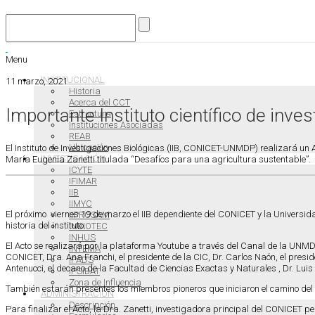
Menu
INSTITUCIONAL
11 marzo, 2021
Historia
Acerca del CCT
Importante Instituto científico de inve
Estructura
Instituciones Asociadas
REAB
Ubicación
El Instituto de Investigaciones Biológicas (IIB, CONICET-UNMDP) realizará un A
INVESTIGACIÓN
María Eugenia Zanetti titulada “Desafíos para una agricultura sustentable”.
ICYTE
IFIMAR
IIB
IIMYC
El próximo viernes 19 de marzo el IIB dependiente del CONICET y la Universid
IIPROSAM
historia del instituto.
INBIOTEC
INHUS
El Acto se realizará por la plataforma Youtube a través del Canal de la UNMDP,
INTEMA
CONICET, Dra. Ana Franchi, el presidente de la CIC, Dr. Carlos Naón, el preside
IPADS
Antenucci, el decano de la Facultad de Ciencias Exactas y Naturales , Dr. Luis D
IPSIBAT
Zona de Influencia
También estarán presentes los miembros pioneros que iniciaron el camino del In
ADMINISTRACIÓN
Descripción
Para finalizar el Acto, la Dra. Zanetti, investigadora principal del CONICET p