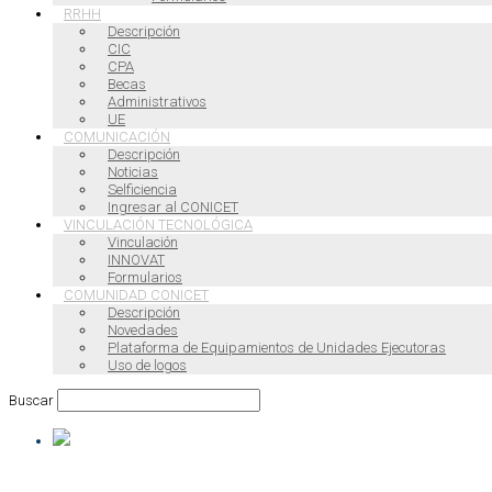
RRHH
Descripción
CIC
CPA
Becas
Administrativos
UE
COMUNICACIÓN
Descripción
Noticias
Selficiencia
Ingresar al CONICET
VINCULACIÓN TECNOLÓGICA
Vinculación
INNOVAT
Formularios
COMUNIDAD CONICET
Descripción
Novedades
Plataforma de Equipamientos de Unidades Ejecutoras
Uso de logos
Buscar