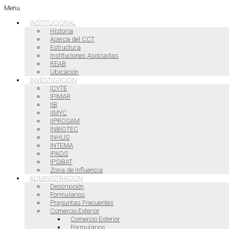
Menu
INSTITUCIONAL
Historia
Acerca del CCT
Estructura
Instituciones Asociadas
REAB
Ubicación
INVESTIGACIÓN
ICYTE
IFIMAR
IIB
IIMYC
IIPROSAM
INBIOTEC
INHUS
INTEMA
IPADS
IPSIBAT
Zona de Influencia
ADMINISTRACIÓN
Descripción
Formularios
Preguntas Frecuentes
Comercio Exterior
Comercio Exterior
Formularios