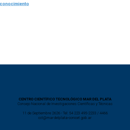
l conocimiento
CENTRO CIENTÍFICO TECNOLÓGICO MAR DEL PLATA
Consejo Nacional de Investigaciones Científicas y Técnicas
11 de Septiembre 2626 - Tel: 54 223 495-2233 / 4466
cct@mardelplata-conicet.gob.ar