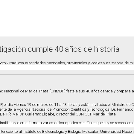
stigación cumple 40 años de historia
cto virtual con autoridades nacionales, provinciales y locales y asistencia de 
ad Nacional de Mar del Plata (UNMDP) festeja sus 40 años de vida y prepara ad
 el día viernes 19 de marzo de 11 a 13 horas y están invitados el Ministro de C
nte de la Agencia Nacional de Promoción Científica y Tecnológica, Dr. Fernando P
el Río, y el Dr. Guillermo Eliçabe, director del CONICET Mar del Plata.
stituto y dieron forma a varios de los aportes científicos que hoy se reconocen 
erteneciente al Instituto de Biotecnología y Biología Molecular, Universidad Naci