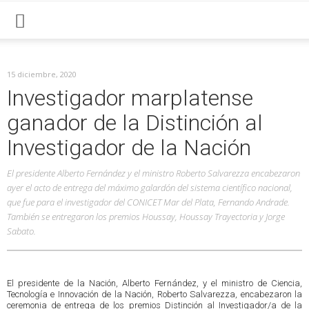
15 diciembre, 2020
Investigador marplatense
ganador de la Distinción al
Investigador de la Nación
El presidente Alberto Fernández y el ministro Roberto Salvarezza encabezaron
ayer el acto de entrega del máximo galardón del sistema científico nacional,
que fue para el investigador del CONICET Mar del Plata, Fernando Andrade.
También se entregaron los premios Houssay, Houssay Trayectoria y Jorge
Sabato.
El presidente de la Nación, Alberto Fernández, y el ministro de Ciencia,
Tecnología e Innovación de la Nación, Roberto Salvarezza, encabezaron la
ceremonia de entrega de los premios Distinción al Investigador/a de la