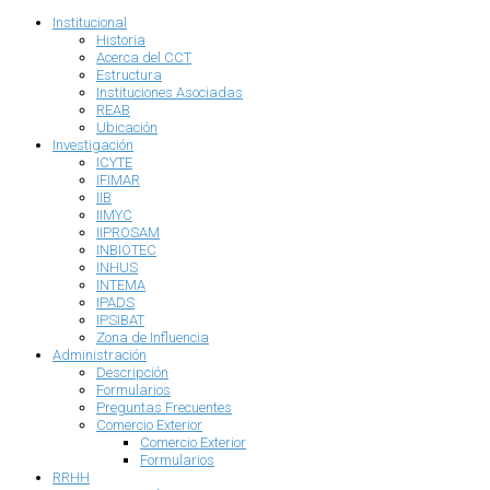
Institucional
Historia
Acerca del CCT
Estructura
Instituciones Asociadas
REAB
Ubicación
Investigación
ICYTE
IFIMAR
IIB
IIMYC
IIPROSAM
INBIOTEC
INHUS
INTEMA
IPADS
IPSIBAT
Zona de Influencia
Administración
Descripción
Formularios
Preguntas Frecuentes
Comercio Exterior
Comercio Exterior
Formularios
RRHH