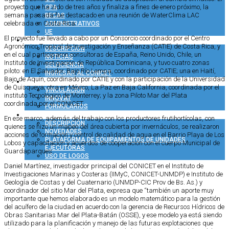
proyecto que ha sido de tres años y finaliza a fines de enero próximo, la
CPA
semana pasada fue destacado en una reunión de WaterClima LAC
BECAS
celebrada en Costa Rica.
ADMINISTRATIVOS
UE
El proyecto fue llevado a cabo por un Consorcio coordinado por el Centro
COMUNICACIÓN
Agronómico Tropical de Investigación y Enseñanza (CATIE) de Costa Rica, y
DESCRIPCIÓN
en el cual participaron consultoras de España, Reino Unido, Chile, un
NOTICIAS
Instituto de Investigación de República Dominicana, y tuvo cuatro zonas
SELFICIENCIA
piloto: en El Salvador, Bajo Río Lempa, coordinado por CATIE; una en Haití,
INGRESAR AL CONICET
Bajo de Aquín, coordinado por CATIE y con la participación de la Universidad
VINCULACIÓN TECNOLÓGICA
de Quisqueya; otra en México, La Paz en Baja California, coordinada por el
VINCULACIÓN
instituto Tecnológico de Monterrey; y la zona Piloto Mar del Plata
INNOVAT
coordinada por el CONICET.
FORMULARIOS
COMUNIDAD CONICET
En ese marco, además del trabajo con los productores frutihortícolas, con
DESCRIPCIÓN
quienes se hizo un mapeo del área cubierta por invernáculos, se realizaron
NOVEDADES
acciones de formación y control de calidad de agua en el Barrio Playa de Los
PLATAFORMA DE EQUIPAMIENTOS DE UNIDADES
Lobos y capacitación y acuerdos de cooperación con el cuerpo Municipal de
EJECUTORAS
Guardaparques.
USO DE LOGOS
Daniel Martínez, investigador principal del CONICET en el Instituto de
Investigaciones Marinas y Costeras (IIMyC, CONICET-UNMDP) e Instituto de
Geología de Costas y del Cuaternario (UNMDP-CIC Prov de Bs. As.) y
coordinador del sitio Mar del Plata, expresa que “también un aporte muy
importante que hemos elaborado es un modelo matemático para la gestión
del acuífero de la ciudad en acuerdo con la gerencia de Recursos Hídricos de
Obras Sanitarias Mar del Plata-Batán (OSSE), y ese modelo ya está siendo
utilizado para la planificación y manejo de las futuras explotaciones que