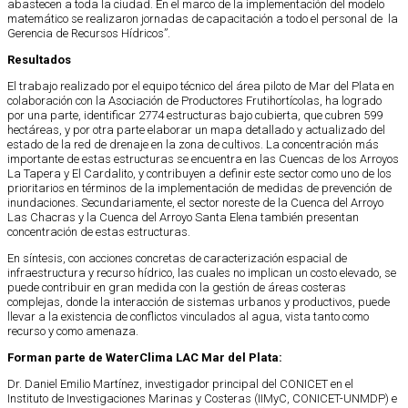
abastecen a toda la ciudad. En el marco de la implementación del modelo
matemático se realizaron jornadas de capacitación a todo el personal de la
Gerencia de Recursos Hídricos”.
Resultados
El trabajo realizado por el equipo técnico del área piloto de Mar del Plata en
colaboración con la Asociación de Productores Frutihortícolas, ha logrado
por una parte, identificar 2774 estructuras bajo cubierta, que cubren 599
hectáreas, y por otra parte elaborar un mapa detallado y actualizado del
estado de la red de drenaje en la zona de cultivos. La concentración más
importante de estas estructuras se encuentra en las Cuencas de los Arroyos
La Tapera y El Cardalito, y contribuyen a definir este sector como uno de los
prioritarios en términos de la implementación de medidas de prevención de
inundaciones. Secundariamente, el sector noreste de la Cuenca del Arroyo
Las Chacras y la Cuenca del Arroyo Santa Elena también presentan
concentración de estas estructuras.
En síntesis, con acciones concretas de caracterización espacial de
infraestructura y recurso hídrico, las cuales no implican un costo elevado, se
puede contribuir en gran medida con la gestión de áreas costeras
complejas, donde la interacción de sistemas urbanos y productivos, puede
llevar a la existencia de conflictos vinculados al agua, vista tanto como
recurso y como amenaza.
Forman parte de WaterClima LAC Mar del Plata:
Dr. Daniel Emilio Martínez, investigador principal del CONICET en el
Instituto de Investigaciones Marinas y Costeras (IIMyC, CONICET-UNMDP) e