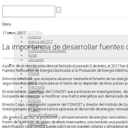
Menu
INSTITUCIONAL
17 enero, 2017
Historia
Acerca del CCT
La importancia de desarrollar fuentes 
Estructura
Instituciones Asociadas
REAB
Ubicación
INVESTIGACIÓN
A partir de un decreto presidencial fechado el pasado 3 de enero, el 2017 fue
ICYTE
Fuentes Renovables de Energía Destinada a la Producción de Energía Eléctrica»,
IFIMAR
IIB
Entre los beneficios que se espera alcanzar mediante el fomento de las energ
IIMYC
seguridad energética implicada en el hecho de no depender de otros países pa
IIPROSAM
En este sentido, Científicos del CONICET que participan en investigaciones, des
INBIOTEC
búsqueda de comenzar a modificar una matriz energética aun demasiado dep
INHUS
INTEMA
Ernesto Calvo, investigador superior del CONICET y director del Instituto de 
IPADS
investigaciones en química básica aplicada al desarrollo de energías renovables
IPSIBAT
Zona de Influencia
«En América del Sur, la producción y almacenamiento de energías renovables 
ADMINISTRACIÓN
través de la emisión de gases de efecto invernadero, sino también una posibil
Descripción
electrificación rural remota puede cubrirse con paneles solares y almacenarse