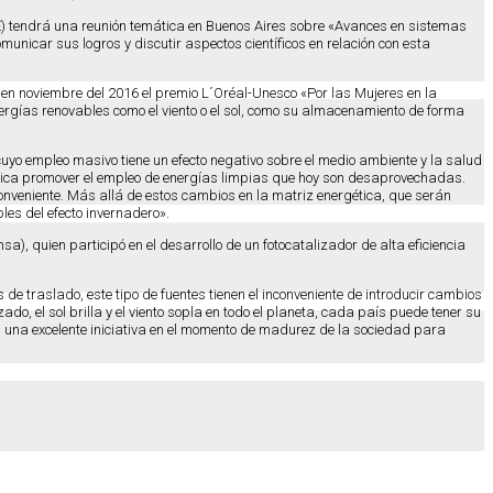
SE) tendrá una reunión temática en Buenos Aires sobre «Avances en sistemas
unicar sus logros y discutir aspectos científicos en relación con esta
en noviembre del 2016 el premio L´Oréal-Unesco «Por las Mujeres en la
nergías renovables como el viento o el sol, como su almacenamiento de forma
uyo empleo masivo tiene un efecto negativo sobre el medio ambiente y la salud
plica promover el empleo de energías limpias que hoy son desaprovechadas.
conveniente. Más allá de estos cambios en la matriz energética, que serán
es del efecto invernadero».
, quien participó en el desarrollo de un fotocatalizador de alta eficiencia
 de traslado, este tipo de fuentes tienen el inconveniente de introducir cambios
o, el sol brilla y el viento sopla en todo el planeta, cada país puede tener su
es una excelente iniciativa en el momento de madurez de la sociedad para