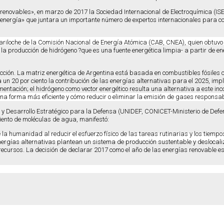
 renovables», en marzo de 2017 la Sociedad Internacional de Electroquímica (I
 energía» que juntara un importante número de expertos internacionales para com
riloche de la Comisión Nacional de Energía Atómica (CAB, CNEA), quien obtuvo 
o la producción de hidrógeno ?que es una fuente energética limpia- a partir de e
acción. La matriz energética de Argentina está basada en combustibles fósiles c
un 20 por ciento la contribución de las energías alternativas para el 2025, im
ntación; el hidrógeno como vector energético resulta una alternativa a este in
a forma más eficiente y cómo reducir o eliminar la emisión de gases responsabl
y Desarrollo Estratégico para la Defensa (UNIDEF, CONICET-Ministerio de Defensa)
iento de moléculas de agua, manifestó:
la humanidad al reducir el esfuerzo físico de las tareas rutinarias y los tiempos
nergías alternativas plantean un sistema de producción sustentable y deslocalizad
s recursos. La decisión de declarar 2017 como el año de las energías renovable 