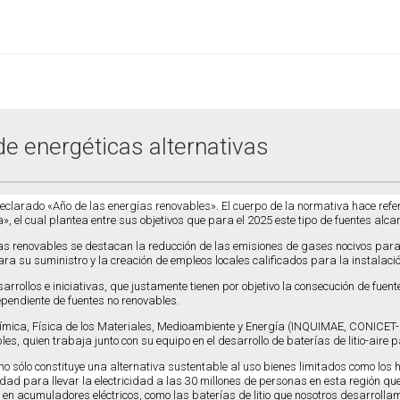
de energéticas alternativas
 declarado «Año de las energías renovables». El cuerpo de la normativa hace ref
 el cual plantea entre sus objetivos que para el 2025 este tipo de fuentes alcan
ías renovables se destacan la reducción de las emisiones de gases nocivos par
ra su suministro y la creación de empleos locales calificados para la instalac
arrollos e iniciativas, que justamente tienen por objetivo la consecución de fue
endiente de fuentes no renovables.
Química, Física de los Materiales, Medioambiente y Energía (INQUIMAE, CONICET-U
, quien trabaja junto con su equipo en el desarrollo de baterías de litio-aire pa
no sólo constituye una alternativa sustentable al uso bienes limitados como lo
idad para llevar la electricidad a las 30 millones de personas en esta región q
 en acumuladores eléctricos, como las baterías de litio que nosotros desarroll