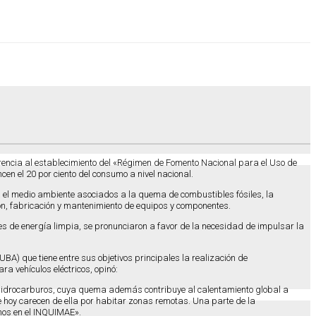
erencia al establecimiento del «Régimen de Fomento Nacional para el Uso de
cen el 20 por ciento del consumo a nivel nacional.
a el medio ambiente asociados a la quema de combustibles fósiles, la
ión, fabricación y mantenimiento de equipos y componentes.
ntes de energía limpia, se pronunciaron a favor de la necesidad de impulsar la
BA) que tiene entre sus objetivos principales la realización de
ra vehículos eléctricos, opinó:
s hidrocarburos, cuya quema además contribuye al calentamiento global a
ue hoy carecen de ella por habitar zonas remotas. Una parte de la
amos en el INQUIMAE».