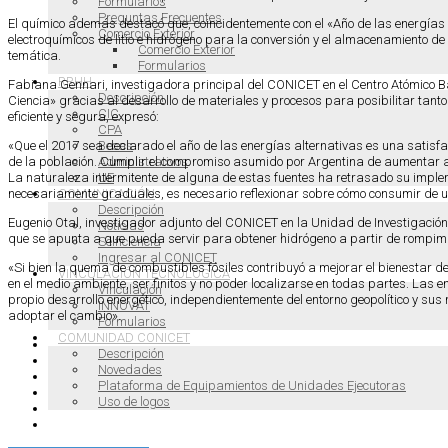
Formularios
Preguntas Frecuentes
El químico además destacó que, coincidentemente con el «Año de las energías
Comercio Exterior
electroquímicos de litio e hidrógeno para la conversión y el almacenamiento de
Comercio Exterior
temática.
Formularios
RRHH
Fabiana Gennari, investigadora principal del CONICET en el Centro Atómico Ba
Descripción
Ciencia» gracias al desarrollo de materiales y procesos para posibilitar tant
CIC
eficiente y segura, expresó:
CPA
Becas
«Que el 2017 sea declarado el año de las energías alternativas es una satisf
Administrativos
de la población. Cumplir el compromiso asumido por Argentina de aumentar a 
UE
La naturaleza intermitente de alguna de estas fuentes ha retrasado su impleme
COMUNICACIÓN
necesariamente graduales, es necesario reflexionar sobre cómo consumir de un
Descripción
Eugenio Otal, investigador adjunto del CONICET en la Unidad de Investigación 
Noticias
que se apunta a que pueda servir para obtener hidrógeno a partir de rompim
Selficiencia
Ingresar al CONICET
«Si bien la quema de combustibles fósiles contribuyó a mejorar el bienestar de 
VINCULACIÓN TECNOLÓGICA
en el medio ambiente, ser finitos y no poder localizarse en todas partes. Las e
Vinculación
propio desarrollo energético, independientemente del entorno geopolítico y su
INNOVAT
adoptar el cambio».
Formularios
COMUNIDAD CONICET
Descripción
Novedades
Plataforma de Equipamientos de Unidades Ejecutoras
Uso de logos