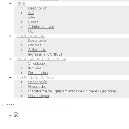
RRHH
Descripción
CIC
CPA
Becas
Administrativos
UE
COMUNICACIÓN
Descripción
Noticias
Selficiencia
Ingresar al CONICET
VINCULACIÓN TECNOLÓGICA
Vinculación
INNOVAT
Formularios
COMUNIDAD CONICET
Descripción
Novedades
Plataforma de Equipamientos de Unidades Ejecutoras
Uso de logos
Buscar