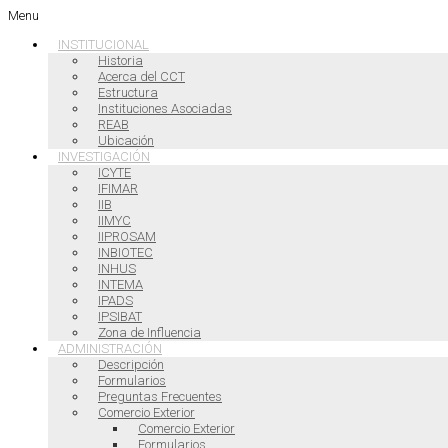
Menu
INSTITUCIONAL
Historia
Acerca del CCT
Estructura
Instituciones Asociadas
REAB
Ubicación
INVESTIGACIÓN
ICYTE
IFIMAR
IIB
IIMYC
IIPROSAM
INBIOTEC
INHUS
INTEMA
IPADS
IPSIBAT
Zona de Influencia
ADMINISTRACIÓN
Descripción
Formularios
Preguntas Frecuentes
Comercio Exterior
Comercio Exterior
Formularios