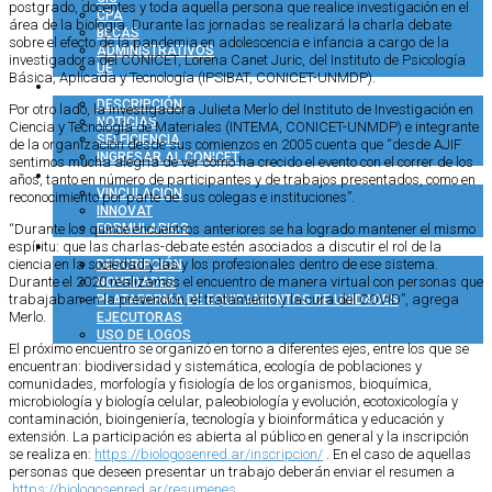
postgrado, docentes y toda aquella persona que realice investigación en el
CPA
área de la biología. Durante las jornadas se realizará la charla debate
BECAS
sobre el efecto de la pandemia en adolescencia e infancia a cargo de la
ADMINISTRATIVOS
investigadora del CONICET, Lorena Canet Juric, del Instituto de Psicología
UE
Básica, Aplicada y Tecnología (IPSIBAT, CONICET-UNMDP).
COMUNICACIÓN
DESCRIPCIÓN
Por otro lado, la investigadora Julieta Merlo del Instituto de Investigación en
NOTICIAS
Ciencia y Tecnología de Materiales (INTEMA, CONICET-UNMDP) e integrante
SELFICIENCIA
de la organización desde sus comienzos en 2005 cuenta que “desde AJIF
INGRESAR AL CONICET
sentimos mucha alegría de ver cómo ha crecido el evento con el correr de los
VINCULACIÓN TECNOLÓGICA
años, tanto en número de participantes y de trabajos presentados, como en
VINCULACIÓN
reconocimiento por parte de sus colegas e instituciones”.
INNOVAT
FORMULARIOS
“Durante los quince encuentros anteriores se ha logrado mantener el mismo
COMUNIDAD CONICET
espíritu: que las charlas-debate estén asociados a discutir el rol de la
ciencia en la sociedad y las y los profesionales dentro de ese sistema.
DESCRIPCIÓN
Durante el 2020 realizamos el encuentro de manera virtual con personas que
NOVEDADES
trabajaban en la prevención, el tratamiento y la cura del COVID”, agrega
PLATAFORMA DE EQUIPAMIENTOS DE UNIDADES
Merlo.
EJECUTORAS
USO DE LOGOS
El próximo encuentro se organizó en torno a diferentes ejes, entre los que se
encuentran: biodiversidad y sistemática, ecología de poblaciones y
comunidades, morfología y fisiología de los organismos, bioquímica,
microbiología y biología celular, paleobiología y evolución, ecotoxicología y
contaminación, bioingeniería, tecnología y bioinformática y educación y
extensión. La participación es abierta al público en general y la inscripción
se realiza en:
https://biologosenred.ar/inscripcion/
. En el caso de aquellas
personas que deseen presentar un trabajo deberán enviar el resumen a
https://biologosenred.ar/resumenes