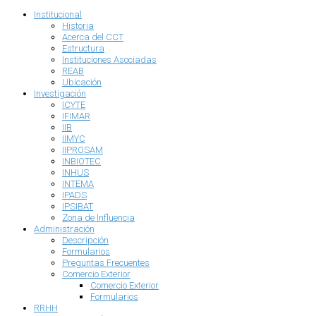
Institucional
Historia
Acerca del CCT
Estructura
Instituciones Asociadas
REAB
Ubicación
Investigación
ICYTE
IFIMAR
IIB
IIMYC
IIPROSAM
INBIOTEC
INHUS
INTEMA
IPADS
IPSIBAT
Zona de Influencia
Administración
Descripción
Formularios
Preguntas Frecuentes
Comercio Exterior
Comercio Exterior
Formularios
RRHH