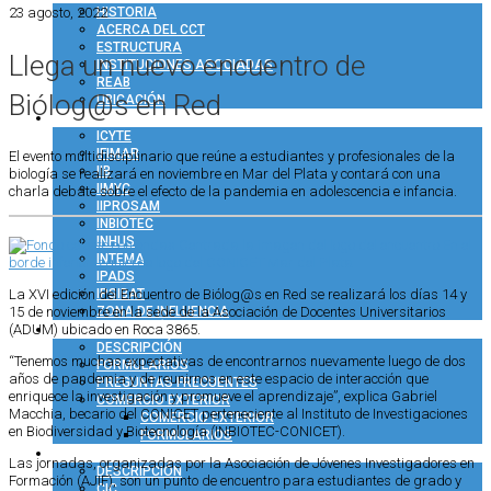
23 agosto, 2022
HISTORIA
ACERCA DEL CCT
ESTRUCTURA
Llega un nuevo encuentro de
INSTITUCIONES ASOCIADAS
REAB
Biólog@s en Red
UBICACIÓN
INVESTIGACIÓN
ICYTE
IFIMAR
El evento multidisciplinario que reúne a estudiantes y profesionales de la
IIB
biología se realizará en noviembre en Mar del Plata y contará con una
IIMYC
charla debate sobre el efecto de la pandemia en adolescencia e infancia.
IIPROSAM
INBIOTEC
INHUS
INTEMA
IPADS
IPSIBAT
La XVI edición del Encuentro de Biólog@s en Red se realizará los días 14 y
ZONA DE INFLUENCIA
15 de noviembre en la sede de la Asociación de Docentes Universitarios
ADMINISTRACIÓN
(ADUM) ubicado en Roca 3865.
DESCRIPCIÓN
“Tenemos muchas expectativas de encontrarnos nuevamente luego de dos
FORMULARIOS
años de pandemia y de reunirnos en este espacio de interacción que
PREGUNTAS FRECUENTES
enriquece la investigación y promueve el aprendizaje”, explica Gabriel
COMERCIO EXTERIOR
Macchia, becario del CONICET perteneciente al Instituto de Investigaciones
COMERCIO EXTERIOR
en Biodiversidad y Biotecnología (INBIOTEC-CONICET).
FORMULARIOS
RRHH
Las jornadas, organizadas por la Asociación de Jóvenes Investigadores en
DESCRIPCIÓN
Formación (AJIF), son un punto de encuentro para estudiantes de grado y
CIC