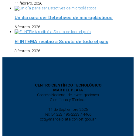
11 febrero, 2026
Un día para ser Detectives de microplásticos
6 febrero, 2026
El INTEMA recibió a Scouts de todo el país
3 febrero, 2026
CENTRO CIENTÍFICO TECNOLÓGICO
MAR DEL PLATA
Consejo Nacional de Investigaciones
Científicas y Técnicas
11 de Septiembre 2626
Tel: 54 223 495-2233 / 4466
cct@mardelplata-conicet.gob.ar