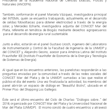
Presidente de la Academia Nacional de Ciencias Exactas, Físicas y
Naturales (ANCEFN).
También, conformarán el panel Marcela Vázquez, investigadora principal
del INTEMA, quién se encuentra trabajando, actualmente, en el desarrollo
de celdas fotovoltaicas para obtener electricidad a través de la energía
solar, y Mercedes Echarte, investigadora adjunta del CONICET Mar del
Plata, referente en temática de Biogás mediante desechos agropecuarios
para el desarrollo de energía rural sustentable.
Junto a ellos, estarán en el panel Gustavo Uicich, ingeniero del Laboratorio
de Instrumentación y Control de la Facultad de Ingeniería de la UNMDP y
del CONICET y, Alejandro Gesino, asesor para América Latina del Instituto
Fraunhofer IEE (Instituto Fraunhofer de Economía de la Energía y Tecnología
de Sistemas de Energía).
Al igual que en los encuentros anteriores, las panelistas responderán a las
preguntas enviadas por la comunidad a través de las redes sociales del
CONICET Mar del Plata y de la UNMDP, sumadas a las que realice el
público el día del evento. Una vez finalizada la actividad, los miembros del
panel abrirán un espacio de diálogo en “Beautiful Bistro”, ubicado en el
Primer Piso del Shopping Los Gallegos.
Éste será el último encuentro del Ciclo de Charlas “Diálogos sobre…” del
2018, organizado por CONICET Mar del Plata y la Universidad Nacional de
Mar del Plata (UNMDP). El mismo constó de cuatro encuentros y atravesó