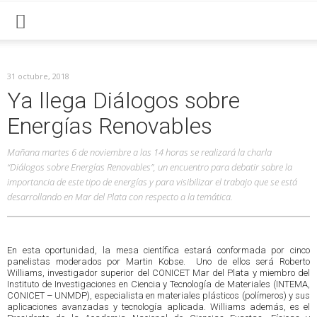
31 octubre, 2018
Ya llega Diálogos sobre
Energías Renovables
Mañana martes 6 de noviembre a las 14 horas se realizará la charla
“Diálogos sobre Energías Renovables”, un encuentro para debatir sobre la
importancia de este tipo de energías y para visibilizar el trabajo que se está
desarrollando en Mar del Plata con respecto a la temática.
En esta oportunidad, la mesa científica estará conformada por cinco
panelistas moderados por Martin Kobse. Uno de ellos será Roberto
Williams, investigador superior del CONICET Mar del Plata y miembro del
Instituto de Investigaciones en Ciencia y Tecnología de Materiales (INTEMA,
CONICET – UNMDP), especialista en materiales plásticos (polímeros) y sus
aplicaciones avanzadas y tecnología aplicada. Williams además, es el