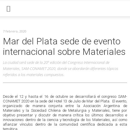
7 febrero, 2020
Mar del Plata sede de evento
internacional sobre Materiales
La ciudad será sede de la 20º edición del Congreso Internacional de
Materiales, SAM-CONAMET 2020, donde se abordarán diferentes tópicos
referidos a los materiales compuestos.
Desde el 12 y hasta el 16 de octubre se desarrollará el congreso SAM-
CONAMET 2020 en la sede del Hotel 13 de Julio de Mar del Plata. El evento,
organizado de manera conjunta entre la Asociación Argentina de
Materiales y la Sociedad Chilena de Metalurgia y Materiales, tiene por
objetivo presentar y discutir de manera crítica los últimos desarrollos e
innovaciones dentro de la ciencia y tecnología de los Materiales, así como
afianzar vínculos dentro de la comunidad científica dedicada a esta
temática.