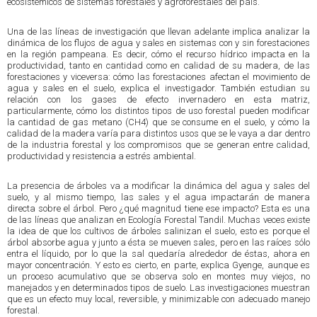
ecosistémicos de sistemas forestales y agroforestales del país.
Una de las líneas de investigación que llevan adelante implica analizar la
dinámica de los flujos de agua y sales en sistemas con y sin forestaciones
en la región pampeana. Es decir, cómo el recurso hídrico impacta en la
productividad, tanto en cantidad como en calidad de su madera, de las
forestaciones y viceversa: cómo las forestaciones afectan el movimiento de
agua y sales en el suelo, explica el investigador. También estudian su
relación con los gases de efecto invernadero en esta matriz,
particularmente, cómo los distintos tipos de uso forestal pueden modificar
la cantidad de gas metano (CH4) que se consume en el suelo, y cómo la
calidad de la madera varía para distintos usos que se le vaya a dar dentro
de la industria forestal y los compromisos que se generan entre calidad,
productividad y resistencia a estrés ambiental.
La presencia de árboles va a modificar la dinámica del agua y sales del
suelo, y al mismo tiempo, las sales y el agua impactarán de manera
directa sobre el árbol. Pero ¿qué magnitud tiene ese impacto? Esta es una
de las líneas que analizan en Ecología Forestal Tandil. Muchas veces existe
la idea de que los cultivos de árboles salinizan el suelo, esto es porque el
árbol absorbe agua y junto a ésta se mueven sales, pero en las raíces sólo
entra el líquido, por lo que la sal quedaría alrededor de éstas, ahora en
mayor concentración. Y esto es cierto, en parte, explica Gyenge, aunque es
un proceso acumulativo que se observa solo en montes muy viejos, no
manejados y en determinados tipos de suelo. Las investigaciones muestran
que es un efecto muy local, reversible, y minimizable con adecuado manejo
forestal.