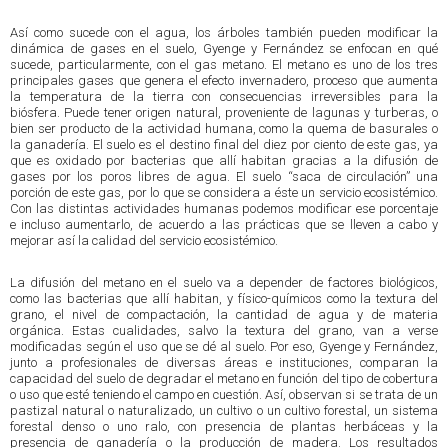
Así como sucede con el agua, los árboles también pueden modificar la
dinámica de gases en el suelo, Gyenge y Fernández se enfocan en qué
sucede, particularmente, con el gas metano. El metano es uno de los tres
principales gases que genera el efecto invernadero, proceso que aumenta
la temperatura de la tierra con consecuencias irreversibles para la
biósfera. Puede tener origen natural, proveniente de lagunas y turberas, o
bien ser producto de la actividad humana, como la quema de basurales o
la ganadería. El suelo es el destino final del diez por ciento de este gas, ya
que es oxidado por bacterias que allí habitan gracias a la difusión de
gases por los poros libres de agua. El suelo “saca de circulación” una
porción de este gas, por lo que se considera a éste un servicio ecosistémico.
Con las distintas actividades humanas podemos modificar ese porcentaje
e incluso aumentarlo, de acuerdo a las prácticas que se lleven a cabo y
mejorar así la calidad del servicio ecosistémico.
La difusión del metano en el suelo va a depender de factores biológicos,
como las bacterias que allí habitan, y físico-químicos como la textura del
grano, el nivel de compactación, la cantidad de agua y de materia
orgánica. Estas cualidades, salvo la textura del grano, van a verse
modificadas según el uso que se dé al suelo. Por eso, Gyenge y Fernández,
junto a profesionales de diversas áreas e instituciones, comparan la
capacidad del suelo de degradar el metano en función del tipo de cobertura
o uso que esté teniendo el campo en cuestión. Así, observan si se trata de un
pastizal natural o naturalizado, un cultivo o un cultivo forestal, un sistema
forestal denso o uno ralo, con presencia de plantas herbáceas y la
presencia de ganadería o la producción de madera. Los resultados