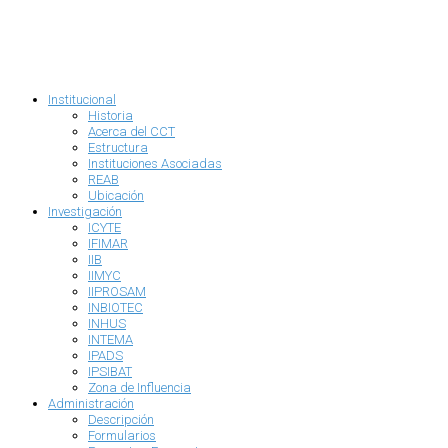
Institucional
Historia
Acerca del CCT
Estructura
Instituciones Asociadas
REAB
Ubicación
Investigación
ICYTE
IFIMAR
IIB
IIMYC
IIPROSAM
INBIOTEC
INHUS
INTEMA
IPADS
IPSIBAT
Zona de Influencia
Administración
Descripción
Formularios