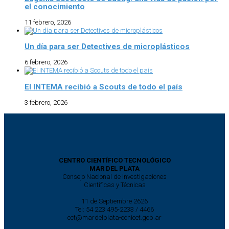
el conocimiento
11 febrero, 2026
Un día para ser Detectives de microplásticos
6 febrero, 2026
El INTEMA recibió a Scouts de todo el país
3 febrero, 2026
CENTRO CIENTÍFICO TECNOLÓGICO
MAR DEL PLATA
Consejo Nacional de Investigaciones
Científicas y Técnicas
11 de Septiembre 2626
Tel: 54 223 495-2233 / 4466
cct@mardelplata-conicet.gob.ar