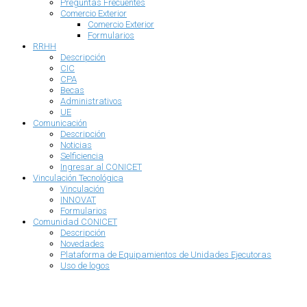
Preguntas Frecuentes
Comercio Exterior
Comercio Exterior
Formularios
RRHH
Descripción
CIC
CPA
Becas
Administrativos
UE
Comunicación
Descripción
Noticias
Selficiencia
Ingresar al CONICET
Vinculación Tecnológica
Vinculación
INNOVAT
Formularios
Comunidad CONICET
Descripción
Novedades
Plataforma de Equipamientos de Unidades Ejecutoras
Uso de logos