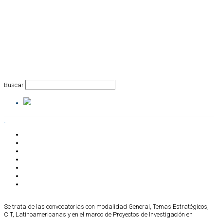
Buscar
INSTITUCIONAL
INVESTIGACIÓN
27 diciembre, 2017
ADMINISTRACIÓN
RRHH
Resultados de la Convocatoria de
COMUNICACIÓN
VINCULACIÓN TECNOLÓGICA
Becas
COMUNIDAD CONICET
Se trata de las convocatorias con modalidad General, Temas Estratégicos,
CIT, Latinoamericanas y en el marco de Proyectos de Investigación en