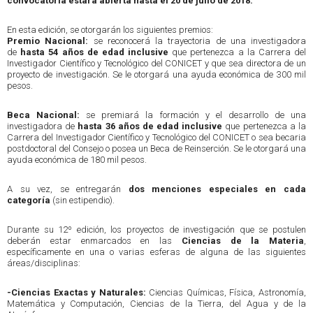
convocatoria estará abierta hasta el 20 de julio de 2018.
En esta edición, se otorgarán los siguientes premios:
Premio Nacional:
se reconocerá la trayectoria de una investigadora
de
hasta 54 años de edad inclusive
que pertenezca a la Carrera del
Investigador Científico y Tecnológico del CONICET y que sea directora de un
proyecto de investigación. Se le otorgará una ayuda económica de 300 mil
pesos.
Beca Nacional:
se premiará la formación y el desarrollo de una
investigadora de
hasta 36 años de edad inclusive
que pertenezca a la
Carrera del Investigador Científico y Tecnológico del CONICET o sea becaria
postdoctoral del Consejo o posea un Beca de Reinserción. Se le otorgará una
ayuda económica de 180 mil pesos.
A su vez, se entregarán
dos menciones especiales en cada
categoría
(sin estipendio).
Durante su 12º edición, los proyectos de investigación que se postulen
deberán estar enmarcados en las
Ciencias de la Materia
,
específicamente en una o varias esferas de alguna de las siguientes
áreas/disciplinas:
-Ciencias Exactas y Naturales:
Ciencias Químicas, Física, Astronomía,
Matemática y Computación, Ciencias de la Tierra, del Agua y de la