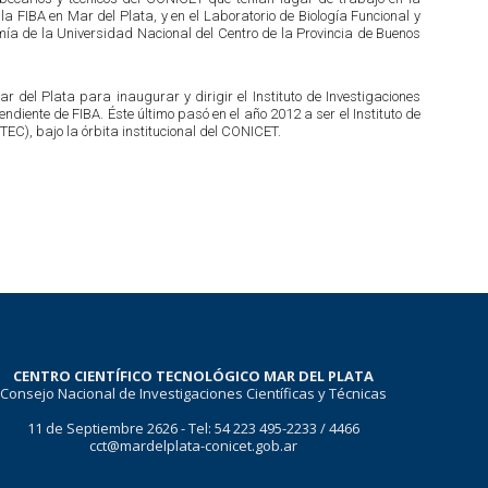
la FIBA en Mar del Plata, y en el Laboratorio de Biología Funcional y
ía de la Universidad Nacional del Centro de la Provincia de Buenos
r del Plata para inaugurar y dirigir el Instituto de Investigaciones
ndiente de FIBA. Éste último pasó en el año 2012 a ser el Instituto de
TEC), bajo la órbita institucional del CONICET.
CENTRO CIENTÍFICO TECNOLÓGICO MAR DEL PLATA
Consejo Nacional de Investigaciones Científicas y Técnicas
11 de Septiembre 2626 - Tel: 54 223 495-2233 / 4466
cct@mardelplata-conicet.gob.ar