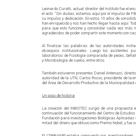
Leonardo Curatti, actual director del Instituto fue el 
el acto. “Sin dudas, estamos aquí por el impulso de FIBA
su impulso y dedicación. En estos 10 años de consoli
han enriquecido y nos han hecho llegar hasta aquí. Tod
para que esto funcione y consolidar cada vez más 
agradecidos de poder compartir este momento con cada
Al finalizar las palabras de las autoridades invitad
obsequios institucionales. Luego los asistentes pu
laboratorios de Fisiología comparada de peces, Señaliz
y Microbiología de suelos, entre otros.
También estuvieron presentes Daniel Antenucci, director
autoridad de la UTN, Carlos Rosso, presidente de la e
del Área de Desarrollo Productivo de la Municipalidad 
Un poco de historia
La creación del INBIOTEC surgió de una propuesta el
continuación del funcionamiento del Centro de Estudio
Fundación para Investigaciones Biológicas Aplicadas (
mitad del dinero que obtuvo como Premio Nobel, y fue s
El CEBB-MdP estaba compuesto por investigadores, b