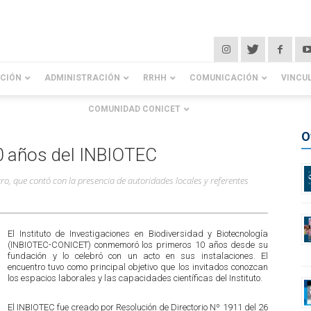
ACIÓN
ADMINISTRACIÓN
RRHH
COMUNICACIÓN
VINCU
COMUNIDAD CONICET
O
10 años del INBIOTEC
o, que contó con la presencia de autoridades locales y referentes
El Instituto de Investigaciones en Biodiversidad y Biotecnología
(INBIOTEC-CONICET) conmemoró los primeros 10 años desde su
fundación y lo celebró con un acto en sus instalaciones. El
encuentro tuvo como principal objetivo que los invitados conozcan
los espacios laborales y las capacidades científicas del Instituto.
El INBIOTEC fue creado por Resolución de Directorio Nº 1911 del 26