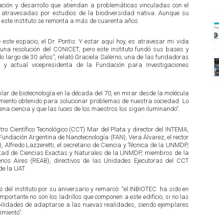
ación y desarrollo que atiendan a problemáticas vinculadas con el
, atravesadas por estudios de la biodiversidad nativa. Aunque su
e este instituto se remonta a más de cuarenta años.
 este espacio, el Dr. Pontis. Y estar aquí hoy, es atravesar mi vida
na resolución del CONICET, pero este instituto fundó sus bases y
lo largo de 30 años”, relató Graciela Salerno, una de las fundadoras
 y actual vicepresidenta de la Fundación para Investigaciones
blar de biotecnología en la década del 70, en mirar desde la molécula
ocimiento obtenido para solucionar problemas de nuestra sociedad. Lo
na ciencia y que las luces de los maestros los sigan iluminando”.
ntro Científico Tecnológico (CCT) Mar del Plata y director del INTEMA,
 Fundación Argentina de Nanotecnología (FAN), Vera Álvarez, el rector
Alfredo Lazzeretti, el secretario de Ciencia y Técnica de la UNMDP,
tad de Ciencias Exactas y Naturales de la UNMDP, miembros de la
nos Aires (REAB), directivos de las Unidades Ejecutoras del CCT
de la UAT.
os del instituto por su aniversario y remarcó: “el INBIOTEC ha sido en
mportante no son los ladrillos que componen a este edificio, si no las
ilidades de adaptarse a las nuevas realidades, siendo ejemplares
miento”.