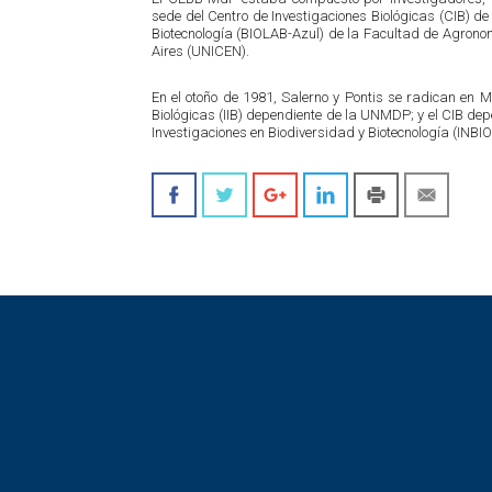
sede del Centro de Investigaciones Biológicas (CIB) de 
Biotecnología (BIOLAB-Azul) de la Facultad de Agronom
Aires (UNICEN).
En el otoño de 1981, Salerno y Pontis se radican en Ma
Biológicas (IIB) dependiente de la UNMDP; y el CIB depe
Investigaciones en Biodiversidad y Biotecnología (INBIO