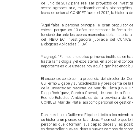
de junio de 2012 para realizar proyectos de investig
sector agropecuario, medioambiental y bioenergético
fecha de unión al CONICET fue en el 2012, la historia d
“Aquí falta la persona principal, el gran propulsor de
entera, porque los 10 años conmemoran la firma de u
funcionó durante los peores momentos de la historia a 
del INBIOTEC, investigadora jubilada del CONICET
Biológicas Aplicadas (FIBA).
Y agregó: “Fuimos uno de los primeros institutos en ha
hasta la fisiología y el ecosistema, en aplicar el con
importante es que ustedes hoy aquí sigan haciendo bue
El encuentro contó con la presencia del director del Ce
Guillermo Eliçabe y su vicedirectora y presidenta de la
de la Universidad Nacional de Mar del Plata (UNMDP), 
Diego Rodríguez, Sandra Obenat, decana de la Facul
Red de Estudios Ambientales de la provincia de Bue
CONICET Mar del Plata, así como personal de gestión 
Durante el acto Guillermo Eliçabe felicitó a los miembr
su historia un pionero en las ideas. Y demostró que lo i
personas que lo forman, sus capacidades y las posib
en desarrollar nuevas ideas y nuevos campos de conoci