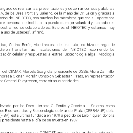
encargado de realizar las presentaciones y de cerrar con sus palabras
, de los Dres. Pontis y Salerno, de la mano del Dr. Leloir y gracias a
dación del INBIOTEC, son muchos los miembros que con su aporte nos
o el personal del instituto ha puesto su mejor voluntad y sus saberes
nuestra red de colaboradores. Esto es el INBIOTEC y estamos muy
 uno de ustedes”, afirmó.
as, Corina Berón, vicedirectora del instituto, les hizo entrega de
dieron transitar las instalaciones del INBIOTEC recorriendo los
ación celular y respuestas al estrés, Biotecnología algal, Micología
 del CIIMAR, Marcelo Scagliola, presidente de OSSE, Alicia Zanfrillo,
mpresa Clonar, Adrián Consolo y Sebastian Prats, en representación
de General Pueyrredon, entre otras autoridades.
evada por los Dres. Horacio G. Pontis y Graciela L. Salerno, como
s de Biodiversidad y Biotecnología de Mar del Plata (CEBB-MdP) de la
FIBA), ésta última fundada en 1979 a pedido de Leloir, quien donó la
u presidente hasta el día de su muerte en 1987.
ecarios y técnicos del CONICET que tenían lugar de trabajo en la